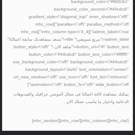
background_color=\”#f6653c\”
background_color_second=\”#44cdcd\”
gradient_style=\”diagonal_top\” inner_shadow=\”off\”
parallax=\”off\” parallax_method=\”off\”][mhc_row
admin_label=\”row\”][mhc_column type=\”4_4\”][mhc_cta
admin_label=\”مربع تسويقي\” title=\”نسعد بمشاهدتك سابقة اعمالنا\”
button_url=\”#\” button_text=\”شاهد الان \” button_style=\”off\”
button_color=\”#44cdcd\” button_text_color=\”#ffffff\”
use_background_color=\”off\” background_color=\”#44cdcd\”
background_layout=\”dark\” text_orientation=\”center\”
url_new_window=\”off\” use_icon=\”off\” font_list=\”mhicons\”
animation=\”off\” button_fx=\”off\” wide_button=\”off\”]
يمكنك مشاهدة كافة اعمالنا فى مجال الموشن جرافيك والفيديوهات
الدعائية واختيار ما يناسب عملك الان .
[/mhc_cta][/mhc_column][/mhc_row][/mhc_section]