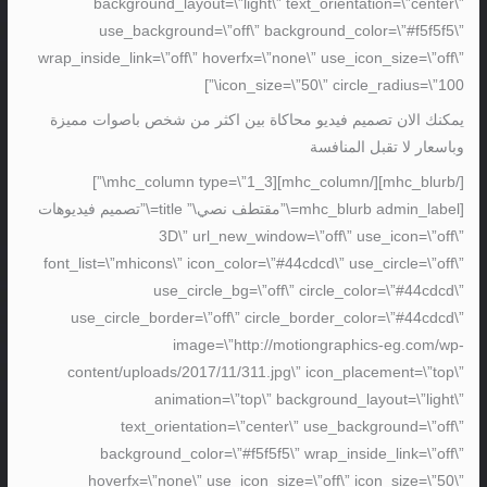
background_layout=\”light\” text_orientation=\”center\”
use_background=\”off\” background_color=\”#f5f5f5\”
wrap_inside_link=\”off\” hoverfx=\”none\” use_icon_size=\”off\”
icon_size=\”50\” circle_radius=\”100\”]
يمكنك الان تصميم فيديو محاكاة بين اكثر من شخص باصوات مميزة
وباسعار لا تقبل المنافسة
[/mhc_blurb][/mhc_column][mhc_column type=\”1_3\”]
[mhc_blurb admin_label=\”مقتطف نصي\” title=\”تصميم فيديوهات
3D\” url_new_window=\”off\” use_icon=\”off\”
font_list=\”mhicons\” icon_color=\”#44cdcd\” use_circle=\”off\”
use_circle_bg=\”off\” circle_color=\”#44cdcd\”
use_circle_border=\”off\” circle_border_color=\”#44cdcd\”
image=\”http://motiongraphics-eg.com/wp-
content/uploads/2017/11/311.jpg\” icon_placement=\”top\”
animation=\”top\” background_layout=\”light\”
text_orientation=\”center\” use_background=\”off\”
background_color=\”#f5f5f5\” wrap_inside_link=\”off\”
hoverfx=\”none\” use_icon_size=\”off\” icon_size=\”50\”