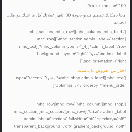
circle_radius=\”100\”]
معنا بأمكانك تصميم فيديو بجودة 3D لتبهر عملائك كل ما عليك هو طلب
الخدمة
[/mhc_blurb][/mhc_column][/mhc_row][/mhc_section]
[mhc_section admin_label=\”section\”][mhc_row
admin_label=\”row\”][mhc_column type=\”4_4\”][mhc_text
admin_label=\”نص\” background_layout=\”light\”
text_orientation=\”right\”]
اختار من العروض ما يناسبك
[/mhc_text][mhc_shop admin_label=\”متجر\” type=\”recent\”
columns=\”4\” orderby=\”menu_order\”]
[/mhc_shop][/mhc_column][/mhc_row][mhc_row
admin_label=\”صف\”][/mhc_row][/mhc_section][mhc_section
admin_label=\”section\” fullwidth=\”off\” specialty=\”off\”
transparent_background=\”off\” gradient_background=\”off\”