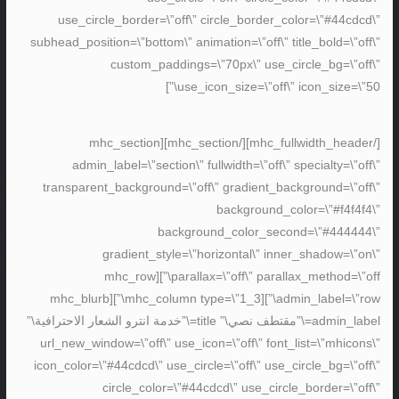
use_circle_border=\”off\” circle_border_color=\”#44cdcd\”
subhead_position=\”bottom\” animation=\”off\” title_bold=\”off\”
custom_paddings=\”70px\” use_circle_bg=\”off\”
use_icon_size=\”off\” icon_size=\”50\”]
[/mhc_fullwidth_header][/mhc_section][mhc_section
admin_label=\”section\” fullwidth=\”off\” specialty=\”off\”
transparent_background=\”off\” gradient_background=\”off\”
background_color=\”#f4f4f4\”
background_color_second=\”#444444\”
gradient_style=\”horizontal\” inner_shadow=\”on\”
parallax=\”off\” parallax_method=\”off\”][mhc_row
admin_label=\”row\”][mhc_column type=\”1_3\”][mhc_blurb
admin_label=\”مقتطف نصي\” title=\”خدمة انترو الشعار الاحترافية\”
url_new_window=\”off\” use_icon=\”off\” font_list=\”mhicons\”
icon_color=\”#44cdcd\” use_circle=\”off\” use_circle_bg=\”off\”
circle_color=\”#44cdcd\” use_circle_border=\”off\”