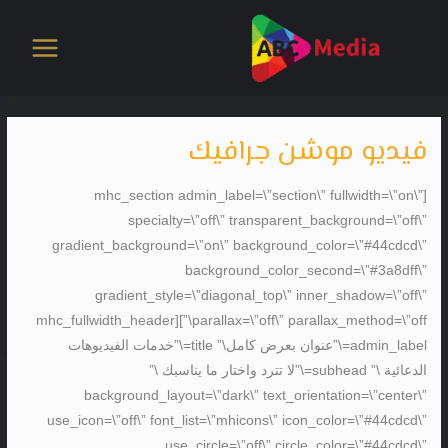
خطي
لى
لمحتوى
فيديو موشن جرافيك
[mhc_section admin_label=\”section\” fullwidth=\”on\”
specialty=\”off\” transparent_background=\”off\”
gradient_background=\”on\” background_color=\”#44cdcd\”
background_color_second=\”#3a8dff\”
gradient_style=\”diagonal_top\” inner_shadow=\”off\”
parallax=\”off\” parallax_method=\”off\”][mhc_fullwidth_header
admin_label=\”عنوان بعرض كامل\” title=\”خدمات الفيديوهات
الدعائية \” subhead=\”لا تترد واختار ما يناسبك \”
background_layout=\”dark\” text_orientation=\”center\”
use_icon=\”off\” font_list=\”mhicons\” icon_color=\”#44cdcd\”
use_circle=\”off\” circle_color=\”#44cdcd\”