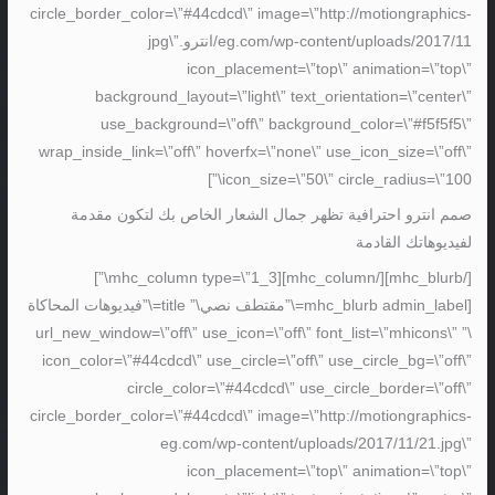
circle_border_color=\”#44cdcd\” image=\”http://motiongraphics-
eg.com/wp-content/uploads/2017/11/انترو.jpg\”
icon_placement=\”top\” animation=\”top\”
background_layout=\”light\” text_orientation=\”center\”
use_background=\”off\” background_color=\”#f5f5f5\”
wrap_inside_link=\”off\” hoverfx=\”none\” use_icon_size=\”off\”
icon_size=\”50\” circle_radius=\”100\”]
صمم انترو احترافية تظهر جمال الشعار الخاص بك لتكون مقدمة
لفيديوهاتك القادمة
[/mhc_blurb][/mhc_column][mhc_column type=\”1_3\”]
[mhc_blurb admin_label=\”مقتطف نصي\” title=\”فيديوهات المحاكاة
\” url_new_window=\”off\” use_icon=\”off\” font_list=\”mhicons\”
icon_color=\”#44cdcd\” use_circle=\”off\” use_circle_bg=\”off\”
circle_color=\”#44cdcd\” use_circle_border=\”off\”
circle_border_color=\”#44cdcd\” image=\”http://motiongraphics-
eg.com/wp-content/uploads/2017/11/21.jpg\”
icon_placement=\”top\” animation=\”top\”