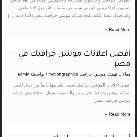
الموشن جرافيك والرسوم المتحركة والانيميشن 2020 من أهم عناصر
التسويق الإلكتروني للبيوتي سنتر عبر منصات التواصل الاجتماعي
والديجيتال ميديا. لذلك تقدم شركة موشن جرافيك مصر دائماً كافة […]
Read More »
أفضل اعلانات موشن جرافيك في
أفضل
اعلانات
مصر
موشن
مقالات تهمك
,
موشن جرافيك motiongraphics
/ بواسطة
admin
جرافيك
في
أفضل اعلانات الموشن جرافيك نسعى لتقديمها دائماً من خلال أفضل
مصر
شركة موشن جرافيك في مصر والسعودية ودول الخليج وهي شركة
موشن جرافيك مصر.
Read More »