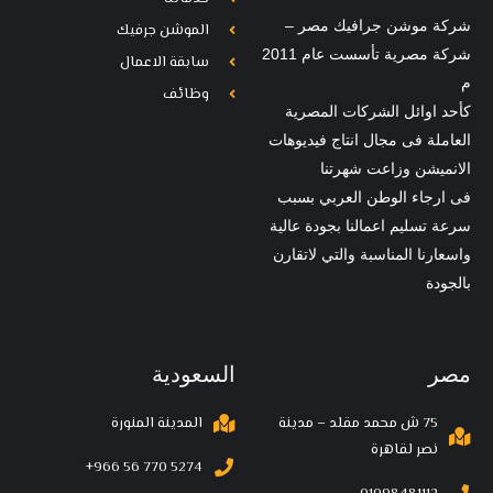
شركة موشن جرافيك مصر –
الموشن جرفيك
شركة مصرية تأسست عام 2011
سابقة الاعمال
م
وظائف
كأحد اوائل الشركات المصرية
العاملة فى مجال انتاج فيديوهات
الانميشن وزاعت شهرتنا
فى ارجاء الوطن العربي بسبب
سرعة تسليم اعمالنا بجودة عالية
واسعارنا المناسبة والتي لاتقارن
بالجودة
مصر
السعودية
75 ش محمد مقلد – مدينة
المدينة المنورة
نصر لقاهرة
‪+966 56 770 5274‬