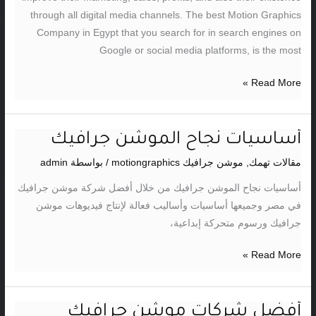
through all digital media channels. The best Motion Graphics
Company in Egypt that you search for in search engines on
Google or social media platforms, is the most
Read More »
أساسيات نجاح الموشن جرافيك
أساسيات
نجاح
مقالات تهمك
,
موشن جرافيك motiongraphics
/ بواسطة
admin
الموشن
أساسيات نجاح الموشن جرافيك من خلال أفضل شركة موشن جرافيك
جرافيك
في مصر وجميعها أساسيات وأساليب فعالة لإنتاج فيديوهات موشن
جرافيك ورسوم متحركة إبداعية،
Read More »
أفضل شركات موشن جرافيك
أفضل