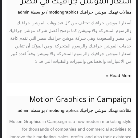
أسعار الموشن جرافيك في مصر
أسعار
الموشن
مقالات تهمك
,
موشن جرافيك motiongraphics
/ بواسطة
admin
جرافيك
أسعار الموشن جرافيك تختلف بين كل فيديوهات الموشن جرافيك
في
والرسوم المتحركة والانيميشن كما توضح أفضل شركة موشن جرافيك
مصر
في مصر والسعودية وهي شركة موشن جرافيك مصر التي تقدم كافة
خدمات الموشن جرافيك والرسوم المتحركة. ومن المؤكد أن تتباين
اسعار الموشن جرافيك والرسوم المتحركة والانيميشن وفقاً لعدد كبير
من الاعتبارات والخصائص والميزات والتقنيات التي قد لا
Read More »
Motion Graphics in Campaign
Motion
Graphics
مقالات تهمك
,
موشن جرافيك motiongraphics
/ بواسطة
admin
in
Motion Graphics in Campaign is a new modern marketing style
Campaign
for thousands of companies and commercial activities to
improve their marketing, sales, profits, and also their existence