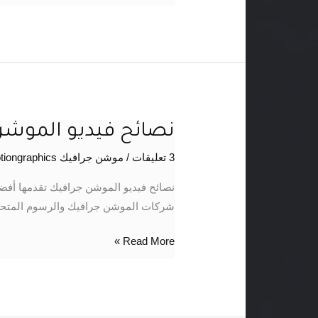
نصائح فيديو الموشن
نصائح
فيديو
3 تعليقات
/
موشن جرافيك motiongraphics
الموشن
جرافيك
نصائح فيديو الموشن جرافيك تقدمها أف
شركات الموشن جرافيك والرسوم المتحرك
Read More »