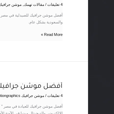
موشن
4 تعليقات
/
مقالات تهمك
,
موشن جرافيك tiongraphics
جرافيك
للصيدلية
أفضل موشن جرافيك للصيدلية في مصر 
في
والسعودية بشكل عام.
مصر
Read More »
أفضل موشن جرافيك 
أفضل
موشن
4 تعليقات
/
موشن جرافيك motiongraphics
جرافيك
للعيادة
أفضل موشن جرافيك للعيادة في مصر ” أ
في
الإلكتروني والديجيتال ميديا في الآونة