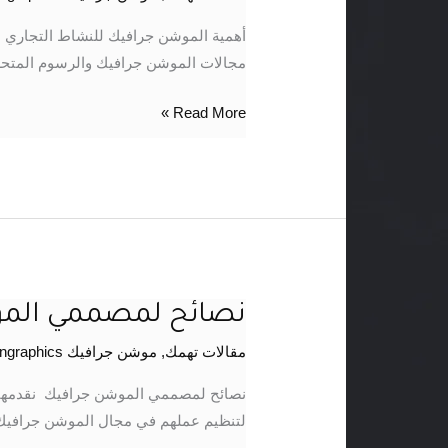
جرافيك
لنشاطك
أهمية الموشن جرافيك للنشاط التجاري
التجاري
مجالات الموشن جرافيك والرسوم المتحرك
Read More »
نصائح لمصممي الم
نصائح
لمصممي
مقالات تهمك
,
موشن جرافيك motiongraphics
الموشن
جرافيك
نصائح لمصممي الموشن جرافيك نقدمها
لتنظيم عملهم في مجال الموشن جرافيك ول