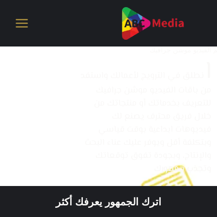
خطي
لى
لمحتوى
م الفيديو موشن جرافيك
ا
نطلق في الترويج لأعمالك واستفد
من باقات الفيديو موشن جرافيك
للتعريف بخدماتك أو منتجاتك من
خلال فريق محترف يصنع لك
فيديوهات ابداعية بوقت قياسي
وبتكلفة أقل ويوفر عليك عناء البحث
والإنتاج، وبجودة تفوق توقعاتك
وتجذب جمهورك
اترك الجمهور يعرفك أكثر