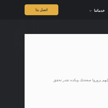
اتصل بنا
خدماتنا
ك يبقى عندك cove page شكله جذاب يشد عملائك إنهم يزوروا صفحتك وبكده تقدر تحقق