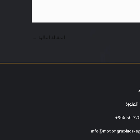
المقالة التالية
←
 المنورة
‪+966 56 770
info@motiongraphics-e