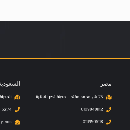
مصر
السعودية
75 ش محمد مقلد – مدينة نصر لقاهرة
المدينة
 5274‬
01098481112
gy.com
01119501618