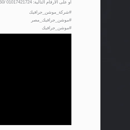
او على الارقام التالية: 01017421724 /01141501660
#شركة_موشن_جرافيك
#موشن_جرافيك_مصر
#موشن_جرافيك