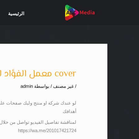
خطي
لى
الرئيسية
لمحتوى
cover معمل الفؤاد للتحاليل الطبية – موشن جرافيك مصر
/
غير مصنف
/ بواسطة
admin
أهدافك
لمناقشة تفاصيل الفيديو تواصل من خلال
https://wa.me/201017421724