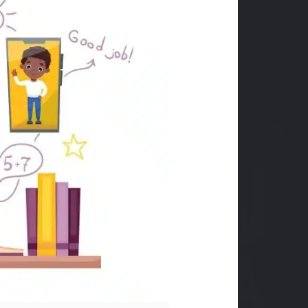
في
مصر