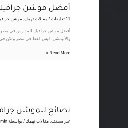
أفضل موشن جرافيك
11 تعليقات
/
مقالات تهمك
,
موشن جرافيك ongraphics
أفضل موشن جرافيك للمدارس في مصر تق
والأنيمشن، ليس فقط في مصر ولكن في ال
Read More »
نصائح للموشن جراف
نصائح
للموشن
غير مصنف
,
مقالات تهمك
/ بواسطة
dmin
جرافيك