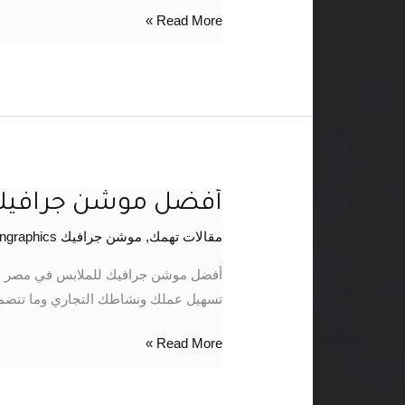
Read More »
أفضل موشن جرافيك
أفضل
موشن
مقالات تهمك
,
موشن جرافيك motiongraphics
جرافيك
للملابس
أفضل موشن جرافيك للملابس في مصر ه
في
تسهيل عملك ونشاطك التجاري وما تتضمن
مصر
Read More »