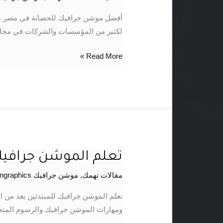
جرافيك
للحضانة
أفضل موشن جرافيك للحضانة في مصر من
في
لكثير من المؤسسات والشركات في مجال
مصر
Read More »
تعلم الموشن جرافيك
تعلم
الموشن
مقالات تهمك
,
موشن جرافيك motiongraphics
جرافيك
للمبتدئين
تعلم الموشن جرافيك للمبتدئين يعد من ال
والمحترفين
ومهارات الموشن جرافيك والرسوم المتحر