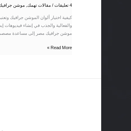
اختيار
4 تعليقات
/
مقالات تهمك
,
موشن جرافيك tiongraphics
ألوان
الموشن
كيفية اختيار ألوان الموشن جرافيك وتعت
جرافيك
والفعالية والجذب في إنشاء فيديوهات إبد
موشن جرافيك مصر إلى مساعدة مصصمي 
Read More »
أفضل
موشن
جرافيك
للمدراس