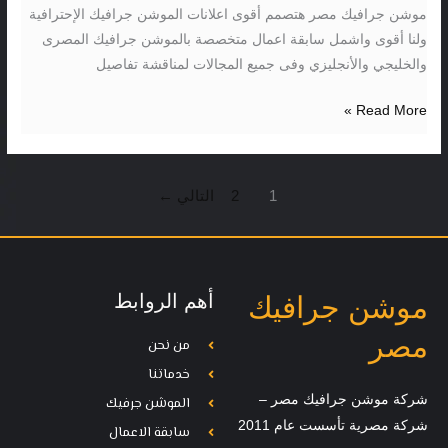
شركة
موشن جرافيك مصر هتصمم أقوى اعلانات الموشن جرافيك الإحترافية
موشن
ولنا أقوى واشمل سابقة اعمال متخصصة بالموشن جرافيك المصرى
جرافيك
والخليجي والأنجليزي وفى جميع المجالات لمناقشة تفاصيل
مصر
Read More »
1
2
التالي
←
أهم الروابط
موشن جرافيك
مصر
من نحن
خدماتنا
شركة موشن جرافيك مصر –
الموشن جرفيك
شركة مصرية تأسست عام 2011
سابقة الاعمال