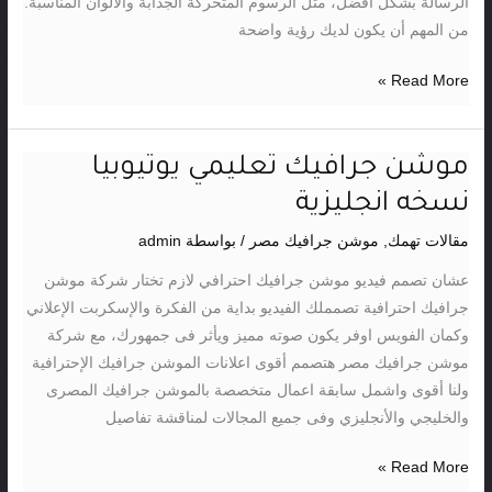
الرسالة بشكل أفضل، مثل الرسوم المتحركة الجذابة والألوان المناسبة.
من المهم أن يكون لديك رؤية واضحة
Read More »
موشن جرافيك تعليمي يوتيوبيا
موشن
جرافيك
نسخه انجليزية
تعليمي
مقالات تهمك
,
موشن جرافيك مصر
/ بواسطة
admin
يوتيوبيا
نسخه
عشان تصمم فيديو موشن جرافيك احترافي لازم تختار شركة موشن
انجليزية
جرافيك احترافية تصمملك الفيديو بداية من الفكرة والإسكربت الإعلاني
وكمان الفويس اوفر يكون صوته مميز ويأثر فى جمهورك، مع شركة
موشن جرافيك مصر هتصمم أقوى اعلانات الموشن جرافيك الإحترافية
ولنا أقوى واشمل سابقة اعمال متخصصة بالموشن جرافيك المصرى
والخليجي والأنجليزي وفى جميع المجالات لمناقشة تفاصيل
Read More »