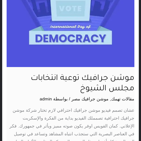
موشن جرافيك توعية انتخابات
مجلس الشيوخ
مقالات تهمك
,
موشن جرافيك مصر
/ بواسطة
admin
عشان تصمم فيديو موشن جرافيك احترافي لازم تختار شركة موشن
جرافيك احترافية تصمملك الفيديو بداية من الفكرة والإسكربت
الإعلاني. كمان الفويس اوفر يكون صوته مميز ويأثر في جمهورك. فكر
في العناصر البصرية التي ستجذب انتباه المشاهد وتساعد في توصيل