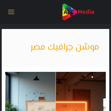
خطي
لى
لمحتوى
موشن جرافيك مصر
الفرق
بين
وايت
بورد
وموشن
جرافيك