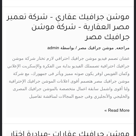
موشن جرافيك عقاري – شركة تعمير
موشن
جرافيك
مصر العقارية – شركة موشن
عقاري
جرافيك مصر
–
شركة
مراجعه
,
موشن جرافيك مصر
/ بواسطة
admin
تعمير
عشان تصمم فيديو موشن جرافيك احترافي لازم تختار شركة موشن
مصر
جرافيك احترافية تصمملك الفيديو بداية من الفكرة والإسكربت الإعلاني
العقارية
وكمان الفويس اوفر يكون صوته مميز ويأثر فى جمهورك، مع شركة
–
موشن جرافيك مصر هتصمم أقوى اعلانات الموشن جرافيك الإحترافية
شركة
ولنا أقوى واشمل سابقة اعمال متخصصة بالموشن جرافيك المصرى
موشن
والخليجي والأنجليزي وفى جميع المجالات لمناقشة تفاصيل
جرافيك
مصر
Read More »
موشن جرافيك عقارات -مبادرة اختار
موشن