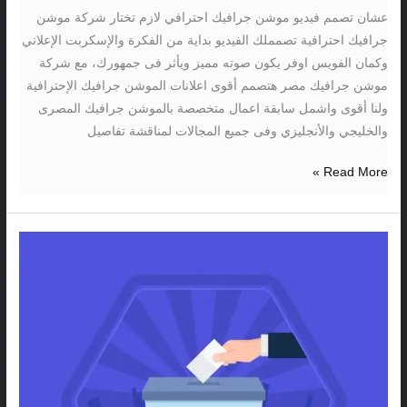
عشان تصمم فيديو موشن جرافيك احترافي لازم تختار شركة موشن
جرافيك احترافية تصمملك الفيديو بداية من الفكرة والإسكربت الإعلاني
وكمان الفويس اوفر يكون صوته مميز ويأثر فى جمهورك، مع شركة
موشن جرافيك مصر هتصمم أقوى اعلانات الموشن جرافيك الإحترافية
ولنا أقوى واشمل سابقة اعمال متخصصة بالموشن جرافيك المصرى
والخليجي والأنجليزي وفى جميع المجالات لمناقشة تفاصيل
Read More »
موشن
جرافيك
توعية
انتخابات
مجلس
الشيوخ