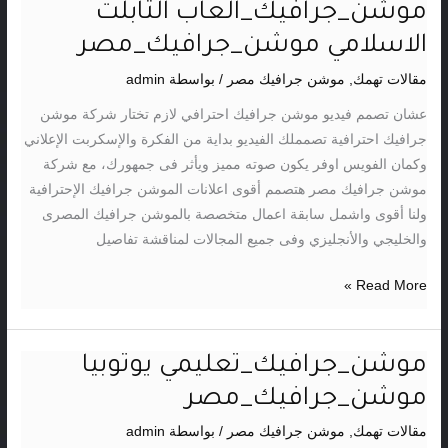
موشن_جرافيك_العاب التابلت
موشن_جرافيك_العاب
التابلت
الاسلامي موشن_جرافيك_مصر
الاسلامي
مقالات تهمك
,
موشن جرافيك مصر
/ بواسطة
admin
موشن_جرافيك_مصر
عشان تصمم فيديو موشن جرافيك احترافي لازم تختار شركة موشن
جرافيك احترافية تصمملك الفيديو بداية من الفكرة والإسكربت الإعلاني
وكمان الفويس اوفر يكون صوته مميز ويأثر فى جمهورك، مع شركة
موشن جرافيك مصر هتصمم أقوى اعلانات الموشن جرافيك الإحترافية
ولنا أقوى واشمل سابقة اعمال متخصصة بالموشن جرافيك المصرى
والخليجي والأنجليزي وفى جميع المجالات لمناقشة تفاصيل
Read More »
موشن_جرافيك_تعليمي يوتوبيا
موشن_جرافيك_تعليمي
يوتوبيا
موشن_جرافيك_مصر
موشن_جرافيك_مصر
مقالات تهمك
,
موشن جرافيك مصر
/ بواسطة
admin