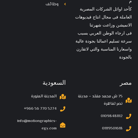
م
وظائف
كأحد اوائل الشركات المصرية
العاملة فى مجال انتاج فيديوهات
الانميشن وزاعت شهرتنا
فى ارجاء الوطن العربي بسبب
سرعة تسليم اعمالنا بجودة عالية
واسعارنا المناسبة والتي لاتقارن
بالجودة
مصر
السعودية
75 ش محمد مقلد – مدينة
المدينة المنورة
نصر لقاهرة
‪+966 56 770 5274‬
01098481112
info@motiongraphics-
egy.com
01119501618