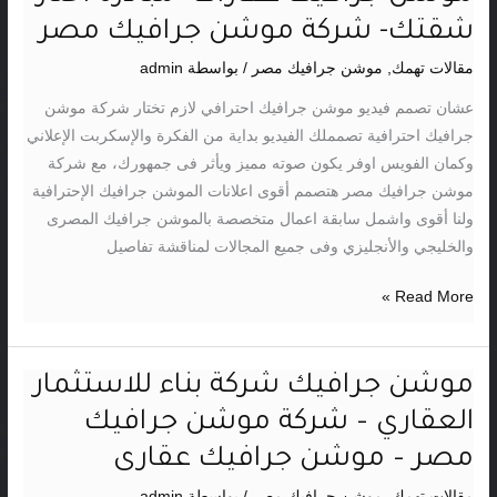
جرافيك
شقتك- شركة موشن جرافيك مصر
عقارات
مقالات تهمك
,
موشن جرافيك مصر
/ بواسطة
admin
-مبادرة
اختار
عشان تصمم فيديو موشن جرافيك احترافي لازم تختار شركة موشن
شقتك-
جرافيك احترافية تصمملك الفيديو بداية من الفكرة والإسكربت الإعلاني
شركة
وكمان الفويس اوفر يكون صوته مميز ويأثر فى جمهورك، مع شركة
موشن
موشن جرافيك مصر هتصمم أقوى اعلانات الموشن جرافيك الإحترافية
جرافيك
ولنا أقوى واشمل سابقة اعمال متخصصة بالموشن جرافيك المصرى
مصر
والخليجي والأنجليزي وفى جميع المجالات لمناقشة تفاصيل
Read More »
موشن جرافيك شركة بناء للاستثمار
موشن
جرافيك
العقاري – شركة موشن جرافيك
شركة
مصر – موشن جرافيك عقارى
بناء
للاستثمار
مقالات تهمك
,
موشن جرافيك مصر
/ بواسطة
admin