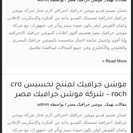
العقاري
عشان تصمم فيديو موشن جرافيك احترافي لازم تختار شركة موشن
–
جرافيك احترافية تصمملك الفيديو بداية من الفكرة والإسكربت الإعلاني
شركة
وكمان الفويس اوفر يكون صوته مميز ويأثر فى جمهورك، مع شركة
موشن
موشن جرافيك مصر هتصمم أقوى اعلانات الموشن جرافيك الإحترافية
جرافيك
ولنا أقوى واشمل سابقة اعمال متخصصة بالموشن جرافيك المصرى
مصر
والخليجي والأنجليزي وفى جميع المجالات لمناقشة تفاصيل
–
موشن
Read More »
جرافيك
عقارى
موشن جرافيك لمنتج تخسيس cro
موشن
جرافيك
roch – شركة موشن جرافيك مصر
لمنتج
مقالات تهمك
,
موشن جرافيك مصر
/ بواسطة
admin
تخسيس
cro
عشان تصمم فيديو موشن جرافيك احترافي لازم تختار شركة موشن
roch
جرافيك احترافية تصمملك الفيديو بداية من الفكرة والإسكربت الإعلاني
–
وكمان الفويس اوفر يكون صوته مميز ويأثر فى جمهورك، مع شركة