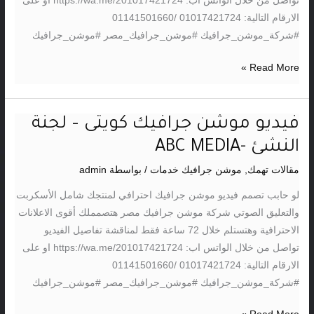
تواصل من خلال الواتس اب: https://wa.me/201017421724 او على
الارقام التالية: 01017421724 /01141501660
#شركة_موشن_جرافيك #موشن_جرافيك_مصر #موشن_جرافيك
Read More »
فيديو موشن جرافيك كويتى – لجنة
فيديو
موشن
النشئ -ABC MEDIA
جرافيك
مقالات تهمك
,
موشن جرافيك خدمات
/ بواسطة
admin
كويتى
–
لو حابب تصمم فيديو موشن جرافيك احترافي لمنتجك شامل الأسكربت
لجنة
والتعليق الصوتي شركة موشن جرافيك مصر هتصمملك أقوى الاعلانات
النشئ
الاحترافية وهتستلم خلال 72 ساعة فقط لمناقشة تفاصيل الفيديو
-
تواصل من خلال الواتس اب: https://wa.me/201017421724 او على
ABC
الارقام التالية: 01017421724 /01141501660
MEDIA
#شركة_موشن_جرافيك #موشن_جرافيك_مصر #موشن_جرافيك