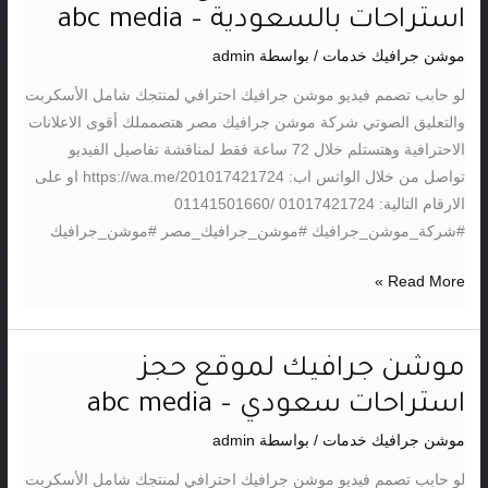
جرافيك
استراحات بالسعودية – abc media
لموقع
موشن جرافيك خدمات
/ بواسطة
admin
حجز
استراحات
لو حابب تصمم فيديو موشن جرافيك احترافي لمنتجك شامل الأسكربت
بالسعودية
والتعليق الصوتي شركة موشن جرافيك مصر هتصمملك أقوى الاعلانات
–
الاحترافية وهتستلم خلال 72 ساعة فقط لمناقشة تفاصيل الفيديو
abc
تواصل من خلال الواتس اب: https://wa.me/201017421724 او على
media
الارقام التالية: 01017421724 /01141501660
#شركة_موشن_جرافيك #موشن_جرافيك_مصر #موشن_جرافيك
Read More »
موشن جرافيك لموقع حجز
موشن
جرافيك
استراحات سعودي – abc media
لموقع
موشن جرافيك خدمات
/ بواسطة
admin
حجز
استراحات
لو حابب تصمم فيديو موشن جرافيك احترافي لمنتجك شامل الأسكربت