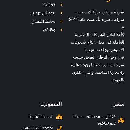
خدماتنا
شركة موشن جرافيك مصر –
الموشن جرفيك
شركة مصرية تأسست عام 2011
سابقة الاعمال
م
وظائف
كأحد اوائل الشركات المصرية
العاملة فى مجال انتاج فيديوهات
الانميشن وزاعت شهرتنا
فى ارجاء الوطن العربي بسبب
سرعة تسليم اعمالنا بجودة عالية
واسعارنا المناسبة والتي لاتقارن
بالجودة
مصر
السعودية
75 ش محمد مقلد – مدينة
المدينة المنورة
نصر لقاهرة
‪+966 56 770 5274‬