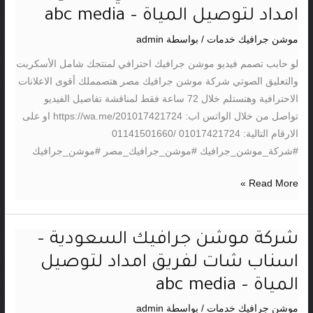
جرافيك
امداد لتوصيل المياة – abc media
سعودي
موشن جرافيك خدمات
/ بواسطة
admin
–
فريق
لو حابب تصمم فيديو موشن جرافيك احترافي لمنتجك شامل الأسكربت
امداد
والتعليق الصوتي شركة موشن جرافيك مصر هتصمملك أقوى الاعلانات
لتوصيل
الاحترافية وهتستلم خلال 72 ساعة فقط لمناقشة تفاصيل الفيديو
المياة
تواصل من خلال الواتس اب: https://wa.me/201017421724 او على
–
الارقام التالية: 01017421724 /01141501660
abc
#شركة_موشن_جرافيك #موشن_جرافيك_مصر #موشن_جرافيك
media
Read More »
شركة موشن جرافيك السعودية –
شركة
موشن
اسناب شات لفريق امداد لتوصيل
جرافيك
المياة – abc media
السعودية
–
موشن جرافيك خدمات
/ بواسطة
admin