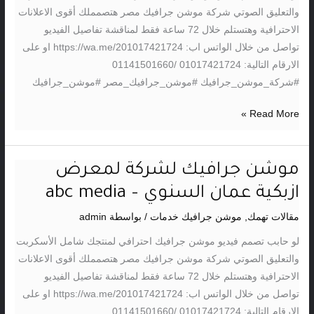
سعودي
والتعليق الصوتي شركة موشن جرافيك مصر هتصمملك أقوى الاعلانات
–
الاحترافية وهتستلم خلال 72 ساعة فقط لمناقشة تفاصيل الفيديو
abc
تواصل من خلال الواتس اب: https://wa.me/201017421724 او على
media
الارقام التالية: 01017421724 /01141501660
#شركة_موشن_جرافيك #موشن_جرافيك_مصر #موشن_جرافيك
Read More »
موشن جرافيك لشركة لمعرض
موشن
جرافيك
ازبكية عمان السنوي – abc media
لشركة
مقالات تهمك
,
موشن جرافيك خدمات
/ بواسطة
admin
لمعرض
ازبكية
لو حابب تصمم فيديو موشن جرافيك احترافي لمنتجك شامل الأسكربت
عمان
والتعليق الصوتي شركة موشن جرافيك مصر هتصمملك أقوى الاعلانات
السنوي
الاحترافية وهتستلم خلال 72 ساعة فقط لمناقشة تفاصيل الفيديو
–
تواصل من خلال الواتس اب: https://wa.me/201017421724 او على
abc
الارقام التالية: 01017421724 /01141501660