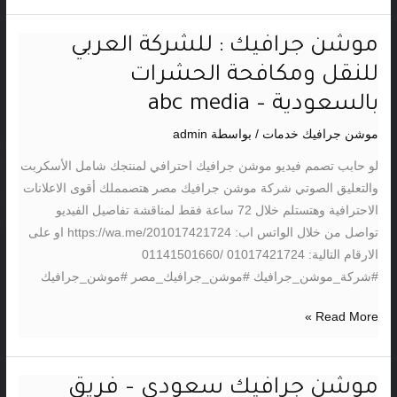
موشن جرافيك : للشركة العربي
موشن
جرافيك
للنقل ومكافحة الحشرات
:
بالسعودية – abc media
للشركة
العربي
موشن جرافيك خدمات
/ بواسطة
admin
للنقل
لو حابب تصمم فيديو موشن جرافيك احترافي لمنتجك شامل الأسكربت
ومكافحة
والتعليق الصوتي شركة موشن جرافيك مصر هتصمملك أقوى الاعلانات
الحشرات
الاحترافية وهتستلم خلال 72 ساعة فقط لمناقشة تفاصيل الفيديو
بالسعودية
تواصل من خلال الواتس اب: https://wa.me/201017421724 او على
–
الارقام التالية: 01017421724 /01141501660
abc
#شركة_موشن_جرافيك #موشن_جرافيك_مصر #موشن_جرافيك
media
Read More »
موشن جرافيك سعودي – فريق
موشن