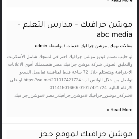
Read More »
موشن جرافيك – مدارس التعلم –
موشن
جرافيك
abc media
–
مقالات تهمك
,
موشن جرافيك خدمات
/ بواسطة
admin
مدارس
التعلم
لو حابب تصمم فيديو موشن جرافيك احترافي لمنتجك شامل الأسكربت
–
والتعليق الصوتي شركة موشن جرافيك مصر هتصمملك أقوى الاعلانات
abc
الاحترافية وهتستلم خلال 72 ساعة فقط لمناقشة تفاصيل الفيديو
media
تواصل من خلال الواتس اب: https://wa.me/201017421724 او على
الارقام التالية: 01017421724 /01141501660
#شركة_موشن_جرافيك #موشن_جرافيك_مصر #موشن_جرافيك
Read More »
موشن جرافيك لموقع حجز
موشن