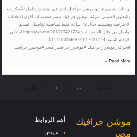
اسناب
لو حابب تصمم فيديو موشن جرافيك احترافي لمنتجك شامل الأسكربت
شات
والتعليق الصوتي شركة موشن جرافيك مصر هتصمملك أقوى الاعلانات
لفريق
الاحترافية وهتستلم خلال 72 ساعة فقط لمناقشة تفاصيل الفيديو
امداد
تواصل من خلال الواتس اب: https://wa.me/201017421724 او على
لتوصيل
الارقام التالية: 01017421724 /01141501660
المياة
#شركة_موشن_جرافيك #موشن_جرافيك_مصر #موشن_جرافيك
–
abc
Read More »
media
→
السابق
1
…
5
6
7
التالي
←
أهم الروابط
موشن جرافيك
مصر
من نحن