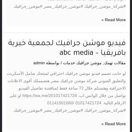
media
#شركة_موشن_جرافيك #موشن_جرافيك_مصر #موشن_جرافيك
Read More »
فيديو موشن جرافيك لجمعية خيرية
فيديو
موشن
بافريقيا – abc media
جرافيك
مقالات تهمك
,
موشن جرافيك خدمات
/ بواسطة
admin
لجمعية
خيرية
لو حابب تصمم فيديو موشن جرافيك احترافي لمنتجك شامل الأسكربت
بافريقيا
والتعليق الصوتي شركة موشن جرافيك مصر هتصمملك أقوى الاعلانات
–
الاحترافية وهتستلم خلال 72 ساعة فقط لمناقشة تفاصيل الفيديو
abc
تواصل من خلال الواتس اب: https://wa.me/201017421724 او على
media
الارقام التالية: 01017421724 /01141501660
#شركة_موشن_جرافيك #موشن_جرافيك_مصر #موشن_جرافيك
Read More »