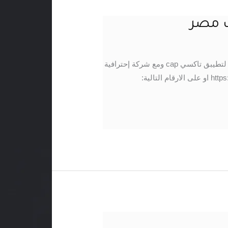
يمكنك الآن أن تصل إلى كل جمهورك المستهدف من تطبيق الهاتف الخاص بك بإعلان بسيط وجذاب موشن جرافيك لتطيبق تاكسي cap ومع شركة إحترافية
فوائد استخدام موشن جرافيك لتطيبق تاكسي cap تواصل معنا الآن من خلال الواتس اب: https://wa.me/201017421724 او على الارقام التالية: