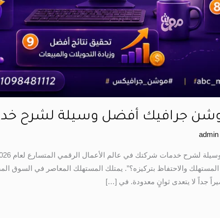
admin
نتباه المستهلك والاحتفاظ بتركيزه؟”. يمتلك المستهلك المعاصر في السوق
راً جداً لا يتعدى ثوانٍ معدودة. في […]