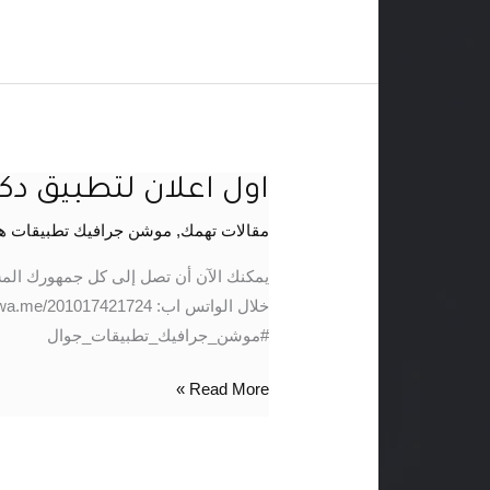
اول اعلان لتطبيق د
اول
اعلان
مقالات تهمك
,
موشن جرافيك تطبيقات ه
لتطبيق
دكاكينك
يمكنك الآن أن تصل إلى كل جمهورك الم
–
موشن
#موشن_جرافيك_تطبيقات_جوال
جرافيك
Read More »
تطبيقات
موبيل