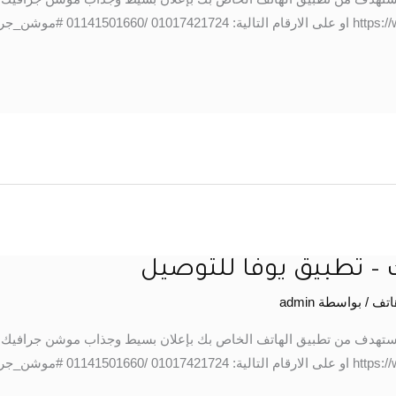
خلال الواتس اب: https://wa.me/201017421724 او على الارقام
– تطبيق يوفا للتوصيل
اتف
/ بواسطة
admin
ستهدف من تطبيق الهاتف الخاص بك بإعلان بسيط وجذاب موشن جرافيك وم
خلال الواتس اب: https://wa.me/201017421724 او على الارقام