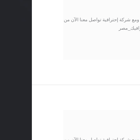
ع شركة إحترافية تواصل معنا الآن من
 التالية: 01017421724 /01141501660 #موشن_جرافيك_مصر
ع شركة إحترافية تواصل معنا الآن من