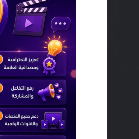
تجعل
الموشن
جرافيك
أفضل
وسيلة
لشرح
خدمات
شركتك