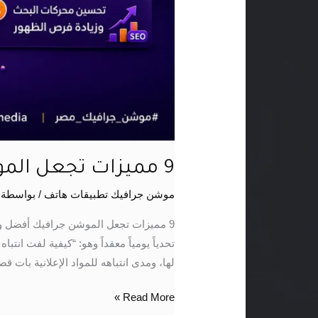
9 مميزات تجعل الموشن جرافيك أفضل وسيلة لشرح خدمات شركتك
موشن جرافيك تطبيقات هاتف
/ بواسطة
تحدياً يومياً معقداً وهو: “كيفية لفت ا
لها، ومدى انتباهه للمواد الإعلانية بات قصي
Read More »