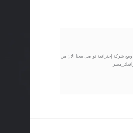
ع شركة إحترافية تواصل معنا الآن من
 التالية: 01017421724 /01141501660 #موشن_جرافيك_مصر