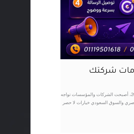
9 مميزات تجعل الموشن جرافيك أفضل وسيلة لشرح خدمات شركتك في عالم الأعمال الرقمي المتسارع لعام 2026، أصبحت الشركات والمؤسسات تواجه
 المصري والسوق السعودي خيارات لا حصر