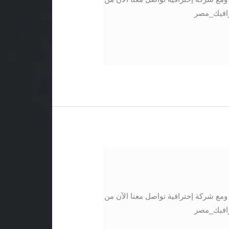
 التالية: 01017421724 /01141501660 #موشن_جرافيك_مصر
ع شركة إحترافية تواصل معنا الآن من
 التالية: 01017421724 /01141501660 #موشن_جرافيك_مصر