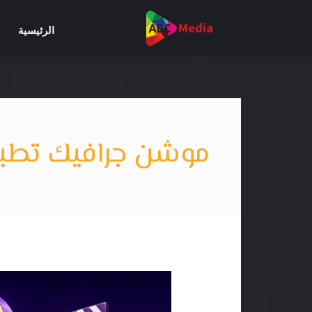
خطي
لى
الرئيسية
لمحتوى
موشن جرافيك تطب
9
مميزات