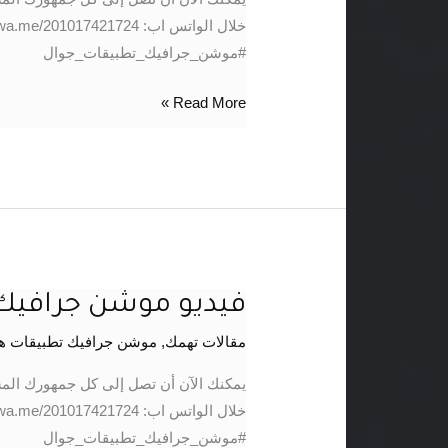
اونلاين
خليجي
#موشن_جرافيك_تطبيقات_جوال
Read More »
فيديو موشن جرافيك 
فيديو
موشن
مقالات تهمك
,
موشن جرافيك تطبيقات ه
جرافيك
–
يمكنك الآن أن تصل إلى كل جمهورك الم
تطبيق
يوفا
#موشن_جرافيك_تطبيقات_جوال