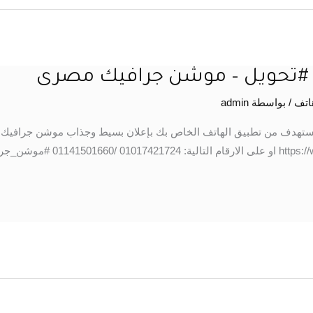
ل #تحويل – موشن جرافيك مصرى
اتف
/ بواسطة
admin
ستهدف من تطبيق الهاتف الخاص بك بإعلان بسيط وجذاب موشن جرافيك وم
خلال الواتس اب: https://wa.me/201017421724 او على الارقام