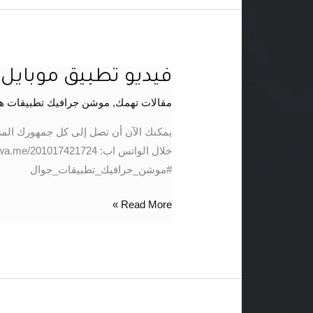
فيديو تطبيق موباي
فيديو
تطبيق
مقالات تهمك
,
موشن جرافيك تطبيقات ه
موبايل
#تحويل
يمكنك الآن أن تصل إلى كل جمهورك الم
–
موشن
#موشن_جرافيك_تطبيقات_جوال
جرافيك
Read More »
مصرى