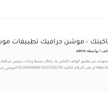
كاكينك – موشن جرافيك تطبيقات موب
اتف
/ بواسطة
admin
ستهدف من تطبيق الهاتف الخاص بك بإعلان بسيط وجذاب موشن جرافيك وم
خلال الواتس اب: https://wa.me/201017421724 او على الارقام