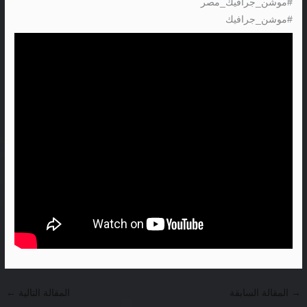
#موشن_جرافيك_مصر
#موشن_جرافيك
→
المقالة السابقة
المقالة التالية
←