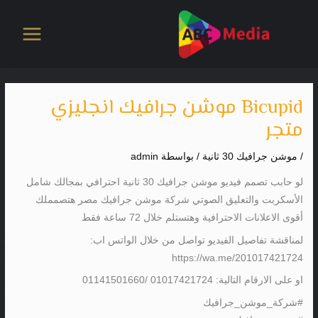
خطي
لى
لمحتوى
Bicupid موشن جرافيك انجليزي
متجر
/
موشن جرافيك 30 ثانية
/ بواسطة
admin
لو حابب تصمم فيديو موشن جرافيك 30 ثانية احترافي بمجالك شامل
الأسكربت والتعليق الصوتي شركة موشن جرافيك مصر هتصمملك
أقوى الاعلانات الاحترافية وهتستلم خلال 72 ساعة فقط
لمناقشة تفاصيل الفيديو تواصل من خلال الواتس اب:
https://wa.me/201017421724
او على الارقام التالية: 01017421724 /01141501660
#شركة_موشن_جرافيك