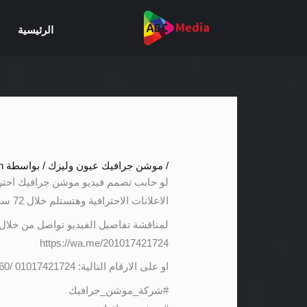
خطي
لى
الرئيسية
لمحتوى
/
موشن جرافيك عيون وليزك
/ بواسطة
n
لو حابب تصمم فيديو موشن جرافيك احتر
الاعلانات الاحترافية وهتستلم خلال 72 ساعة فقط
لمناقشة تفاصيل الفيديو تواصل من خلال
https://wa.me/201017421724
او على الارقام التالية: 01017421724 /01141501660
#شركة_موشن_جرافيك