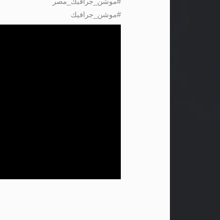
#موشن_جرافيك_مصر
#موشن_جرافيك