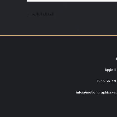
المقالة التالية
←
 المنورة
‪+966 56 770
info@motiongraphics-e