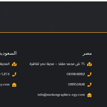
مصر
السعودية
75 ش محمد مقلد – مدينة نصر لقاهرة
المدينة
 5274‬
01098481112
gy.com
01119501618
info@motiongraphics-egy.com