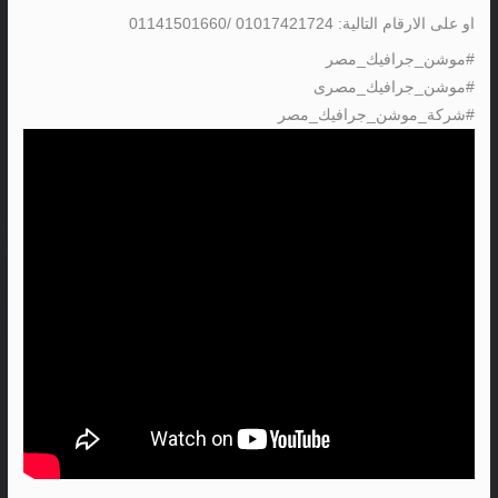
او على الارقام التالية: 01017421724 /01141501660
#موشن_جرافيك_مصر
#موشن_جرافيك_مصرى
#شركة_موشن_جرافيك_مصر