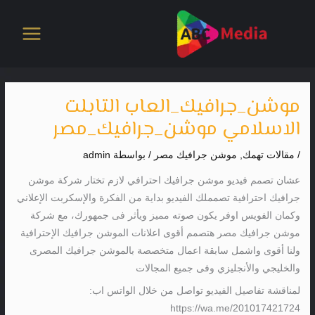
خطي
لى
لمحتوى
موشن_جرافيك_العاب التابلت
الاسلامي موشن_جرافيك_مصر
/
مقالات تهمك
,
موشن جرافيك مصر
/ بواسطة
admin
عشان تصمم فيديو موشن جرافيك احترافي لازم تختار شركة موشن
جرافيك احترافية تصمملك الفيديو بداية من الفكرة والإسكربت الإعلاني
وكمان الفويس اوفر يكون صوته مميز ويأثر فى جمهورك، مع شركة
موشن جرافيك مصر هتصمم أقوى اعلانات الموشن جرافيك الإحترافية
ولنا أقوى واشمل سابقة اعمال متخصصة بالموشن جرافيك المصرى
والخليجي والأنجليزي وفى جميع المجالات
لمناقشة تفاصيل الفيديو تواصل من خلال الواتس اب:
https://wa.me/201017421724