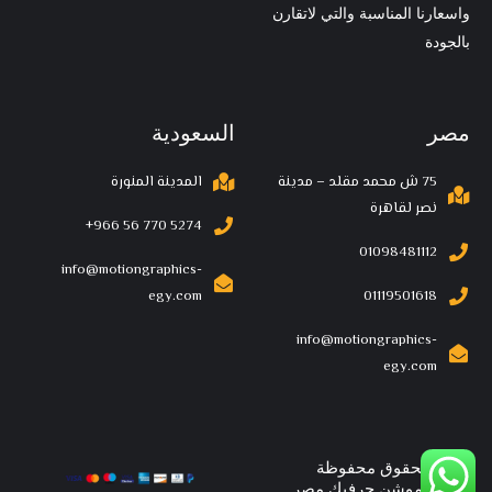
واسعارنا المناسبة والتي لاتقارن
بالجودة
مصر
السعودية
75 ش محمد مقلد – مدينة
المدينة المنورة
نصر لقاهرة
‪+966 56 770 5274‬
01098481112
info@motiongraphics-
egy.com
01119501618
info@motiongraphics-
egy.com
جميع الحقوق محفوظة
©2022موشن جرفيك مصر