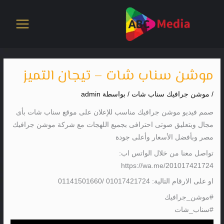
خطي
لى
لمحتوى
موشن سناب شات – تيجان التميز
/
موشن جرافيك سناب شات
/ بواسطة
admin
صمم فيديو موشن جرافيك مناسب للإعلان على موقع سناب شات بأى
مجال وبتعليق صوتى احترافى بجميع اللهجات مع شركة موشن جرافيك
مصر وبأفضل الأسعار وأعلى جودة
تواصل معنا من خلال الواتس اب:
https://wa.me/201017421724
او على الارقام التالية: 01017421724 /01141501660
#موشن_جرافيك
#سناب_شات