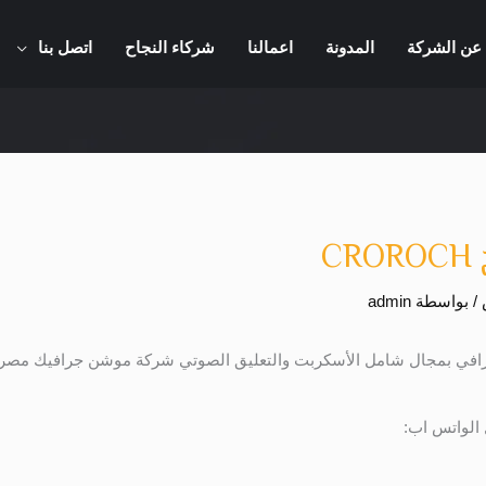
عن الشركة
المدونة
اعمالنا
شركاء النجاح
اتصل بنا
C
/ بواسطة
admin
افي بمجال شامل الأسكربت والتعليق الصوتي شركة موشن جرافيك مصر هت
 الواتس اب: