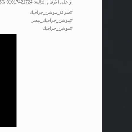
او على الارقام التالية: 01017421724 /01141501660
#شركة_موشن_جرافيك
#موشن_جرافيك_مصر
#موشن_جرافيك