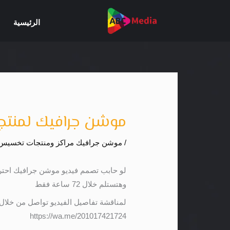
خطي
لى
الرئيسية
لمحتوى
موشن جرافيك لمنتج ROROCH
/
موشن جرافيك مراكز ومنتجات تخسيس
لو حابب تصمم فيديو موشن جرافيك احتر
وهتستلم خلال 72 ساعة فقط
لمناقشة تفاصيل الفيديو تواصل من خلال
https://wa.me/201017421724