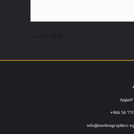
المقالة التالية
←
 المنورة
‪+966 56 770
info@motiongraphics-e