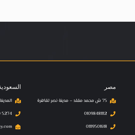
مصر
السعودية
75 ش محمد مقلد – مدينة نصر لقاهرة
المدينة
 5274‬
01098481112
gy.com
01119501618