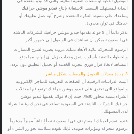
التوصيل الذكية أو منصات التقنية المالية، والتي قد تبدو معقدة في
البداية للمستهلك البسيط. الاستعانة بإنتاج
فيديو موشن جرافيك
يساعدك على تبسيط الفكرة المعقدة وشرح آلية عمل تطبيقك أو
خدمتك في ثوانٍ معدودة.
تذكر دائماً أن 9 فوائد يقدمها فيديو موشن جرافيك للشركات الناشئة
في السعودية يمكن أن تساعدك في الوصول إلى جمهور أكبر.
الرسوم المتحركة ثنائية الأبعاد تمتلك مرونة بصرية لشرح المسارات
والخطوات التقنية بأسلوب شيق وجذاب يزيل أي إبهام، مما يدفع
المشاهد لاتخاذ قرار فوري بتجربة الخدمة أو تحميل التطبيق دون تردد.
3. زيادة معدلات التحويل والمبيعات بشكل مباشر
أثبتت الدراسات الرقمية أن الصفحات التعريفية للمتاجر الإلكترونية
والمواقع التي تحتوي على فيديو موشن جرافيك ترتفع فيها معدلات
الشراء بنسبة تتجاوز 80%. حيث إن 9 فوائد يقدمها فيديو موشن
جرافيك للشركات الناشئة في السعودية تساعد في تحريك رغبة الشراء
لدى المستهلك.
عندما تقدم لعميلك المستهدف في السعودية نصاً إبداعياً مميزاً مدعوماً
برسوم متحركة ومؤثرات صوتية، فإنك تقوده بسلاسة نحو زر الشراء أو