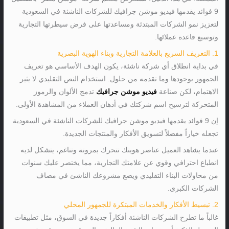
9 فوائد يقدمها فيديو موشن جرافيك للشركات الناشئة في السعودية
لتعزيز نمو الشركات المبتدئة ومساعدتها على فرض سيطرتها التجارية
وتوسيع قاعدة عملائها.
1. التعريف السريع بالعلامة التجارية وبناء الهوية البصرية
في بداية انطلاق أي شركة ناشئة، يكون الهدف الأساسي هو تعريف
الجمهور بوجودها وما تقدمه من حلول. استخدام النص التقليدي لا يثير
الاهتمام، لكن صناعة
فيديو موشن جرافيك
تدمج الألوان والرموز
المتحركة لترسيخ اسم شركتك في أذهان العملاء من المشاهدة الأولى.
إن 9 فوائد يقدمها فيديو موشن جرافيك للشركات الناشئة في السعودية
تجعله خياراً مفضلاً لتسويق الأفكار والمنتجات الجديدة.
عندما يشاهد العميل عناصر هويتك تتحرك بمرونة وتناغم، يتشكل لديه
انطباع احترافي وقوي عن علامتك التجارية، مما يختصر عليك سنوات
من محاولات البناء التقليدي ويضع مشروعك الناشئ في مصاف
الشركات الكبرى.
2. تبسيط الأفكار والخدمات المبتكرة للجمهور المحلي
غالباً ما تطرح الشركات الناشئة أفكاراً جديدة في السوق، مثل تطبيقات