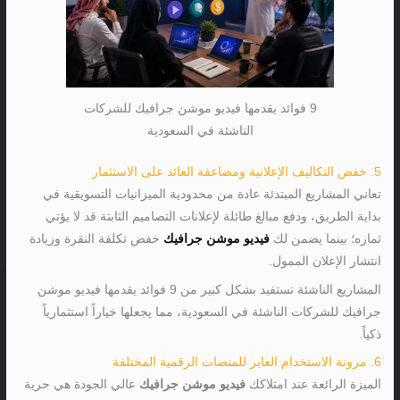
9 فوائد يقدمها فيديو موشن جرافيك للشركات
الناشئة في السعودية
5. خفض التكاليف الإعلانية ومضاعفة العائد على الاستثمار
تعاني المشاريع المبتدئة عادة من محدودية الميزانيات التسويقية في
بداية الطريق، ودفع مبالغ طائلة لإعلانات التصاميم الثابتة قد لا يؤتي
ثماره؛ بينما يضمن لك
فيديو موشن جرافيك
خفض تكلفة النقرة وزيادة
انتشار الإعلان الممول.
المشاريع الناشئة تستفيد بشكل كبير من 9 فوائد يقدمها فيديو موشن
جرافيك للشركات الناشئة في السعودية، مما يجعلها خياراً استثمارياً
ذكياً.
6. مرونة الاستخدام العابر للمنصات الرقمية المختلفة
الميزة الرائعة عند امتلاكك
فيديو موشن جرافيك
عالي الجودة هي حرية