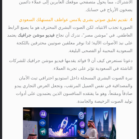
الاشتراك، مما يحول متصفحي موقعك العابرين إلى عملاء دائمين
يضخون الأرباح في حسابك.
4. تقديم تعليق صوتي بشري يلامس عواطف المستهلك السعودي
الصورة تجذب الانتباه، لكن الصوت البشري المحترف هو ما يصنع الرابط
العاطفي. في “موشن مصر”، ندرك أن نجاح
فيديو موشن جرافيك
يعتمد
على نبذ الأصوات الآلية؛ لذا نوفر معلقين صوتيين محترفين باللكجة
السعودية المحببة أو الفصحى البليغة.
دعونا نستعرض كيف أن 9 فوائد يقدمها فيديو موشن جرافيك للشركات
الناشئة في السعودية تؤثر على تجربة العملاء.
نبرة الصوت البشري المسجلة داخل استوديو احترافي تبث الأمان
والمصداقية في نفس العميل المرتقب، وتجعل العرض التجاري يبدو
صادقاً ومقنعاً، وهو ما يفتقده المنافسون الذين يعتمدون على أدوات
توليد الصوت الرخيصة والجامدة.