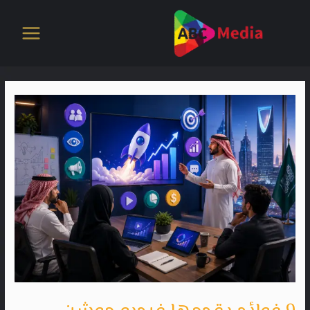
خطي
لى
لمحتوى