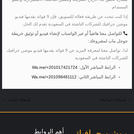
المستدام.
إذا كنت تبحث عن طريقة فعالة للتسويق، فإن 9 فوائد يقدمها فيديو
موشن جرافيك للشركات الناشئة في السعودية تقدم لك الحل.
للتواصل معنا هاتفياً أو عبر الواتساب لإنشاء فيديو أو توثيق خريطة
جوجل ماب لمشروعك:
لذا، تواصل معنا لمعرفة المزيد عن 9 فوائد يقدمها فيديو موشن جرافيك
للشركات الناشئة في السعودية.
الرابط المباشر الأول:
Wa.me/+201017421724
الرابط المباشر الثاني:
Wa.me/+201098481112
→
المقالة السابقة
المقالة التالية
←
أهم الروابط
موشن جرافيك