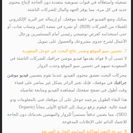
تشغيله واستغلاله في قنوات تسويقية متعددة دون الحاجة لإنتاج محتوى
جديد في كل مرة، مما يوفر الجهد والمال للشركات الناشئة.
يمكنك وضع الفيديو في خلفية موقعك، أو إرساله عبر البريد الإلكتروني
للعملاء من الشركات (B2B)، أو نشره في منصة إكس وسناب شات، أو
حتى استخدامه كعرض توضيحي رئيسي أمام المستثمرين ورجال
الأعمال لشرح جدوى مشروعك والحصول على تمويل.
7. تحسين سيو الموقع وتصدر نتائج البحث في جوجل السعودية
لا تنسى أن 9 فوائد يقدمها فيديو موشن جرافيك للشركات الناشئة في
السعودية تسهم في تحسين سيو الموقع وجذب الزوار.
محركات البحث تعشق محتوى الفيديو. عندما تقوم بتضمين
فيديو موشن
جرافيك
في موقعك، فإنك تجبر الزائر بشكل غير مباشر على قضاء
وقت أطول في تصفح صفحتك لمشاهدة الفيديو ومتابعة تفاصيله.
هذا البقاء الطويل يترجمه جوجل على أن موقعك غني بالمعلومات وذو
قيمة عالية، فيقوم برفع ترتيبك إلى النتائج الأولى مجاناً (Organic
SEO)، مما يضمن تدفقاً مستمراً للزوار والمهتمين بخدماتك دون الحاجة
للاعتماد الدائم على الإعلانات المدفوعة.
8. سرعة التنفيذ لمواكبة المواسم التجارية السريعة