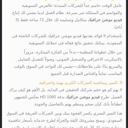
عامل الوقت حاسم جداً للشركات المبتدئة؛ فالفرص التسويقية
والمواسم في المملكة تمر بسرعة. نظام العمل لدينا يضمن لك إنتاج
فيديو موشن جرافيك
متكامل وتسليمه لك خلال 72 ساعة فقط (3
أيام).
باستخدام 9 فوائد يقدمها فيديو موشن جرافيك للشركات الناشئة في
السعودية، يمكنك تحقيق نتائج فعالة في حملاتك التسويقية.
من خلال خطواتنا المنظمة—بدءاً من الفكرة المبتكرة، مروراً
بالاسكربت الاحترافي والتسجيل الصوتي، وصولاً للتعديل الشامل
والسريع بناءً على ملاحظاتك—نضمن لك التواجد في السوق بالوقت
المناسب تماماً واقتناص الصدارة قبل الجميع.
9. التميز ومنافسة الشركات الكبرى بهيبة واحترافية
لا يهم كم هو حجم شركتك الحقيقي في البداية، بل الأهم هو كيف يراك
العميل. طرح
فيديو موشن جرافيك
بدقة HD 1080 يعكس للجمهور
انطباعاً بأنك كيان ضخم ومنظم يهتم بالتفاصيل والجودة.
هذا التميز البصري يكسر الفجوة بينك وبين الشركات العريقة في السوق
السعودي، ويمنح مشروعك الثقة والجرأة لطرح خدماته بأسعار تنافسية
ممتازة تحقق لك الأرباح السريعة وتضمن لعلامتك الاستمرارية والنمو