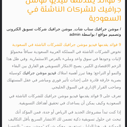
9 فوائد يقدمها فيديو موشن
جرافيك للشركات الناشئة في
السعودية
/
موشن جرافيك سناب شات
,
موشن جرافيك شركات تسويق الكترونى
وتصميم مواقع
/ بواسطة
admin
9 فوائد يقدمها فيديو موشن جرافيك للشركات الناشئة في السعودية
تخوض الشركات الناشئة في المملكة العربية السعودية سباقاً محمولوً
لإثبات وجودها في سوق واعد ومليء بالفرص الاستثمارية. وفي ظل هذا
الزخم الاقتصادي الكبير، يصبح الابتكار التسويقي هو الفارق بين البقاء
والنمو أو التراجع؛ وهنا تبرز أهمية امتلاك
فيديو موشن جرافيك
كوسيلة
بصرية خارقة قادرة على إحداث تأثير فوري ومباشر في عقل المستهلك
وصاحب القرار الإداري في السوق الخليجي.
تعرف على 9 فوائد يقدمها فيديو موشن جرافيك للشركات الناشئة في
السعودية وكيف يمكن أن يساعدك في تحقيق أهدافك التسويقية.
إذا كنت تبدأ مشروعك الجديد في الرياض أو جدة، فمن المؤكد أنك
تبحث عن حلول تسويقية ذكية تضمن لك الانتشار السريع بأقل التكاليف
الممكنة. في هذا الدليل، تستعرض معكم شركة “موشن مصر” بالتفصيل