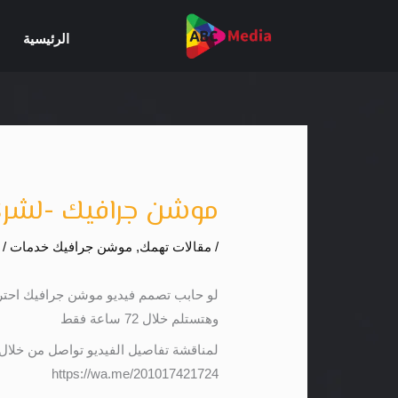
خطي
لى
الرئيسية
لمحتوى
موشن جرافيك -لشرك
/
مقالات تهمك
,
موشن جرافيك خدمات
/ 
لو حابب تصمم فيديو موشن جرافيك احتر
وهتستلم خلال 72 ساعة فقط
لمناقشة تفاصيل الفيديو تواصل من خلال
https://wa.me/201017421724