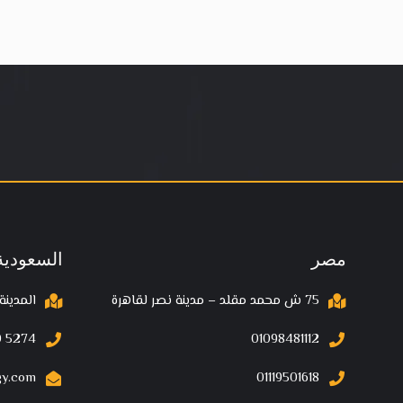
مصر
السعودية
75 ش محمد مقلد – مدينة نصر لقاهرة
المدينة
 5274‬
01098481112
gy.com
01119501618