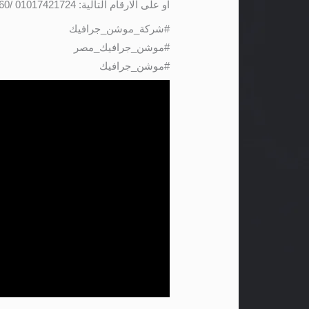
او على الارقام التالية: 01017421724 /01141501660
#شركة_موشن_جرافيك
#موشن_جرافيك_مصر
#موشن_جرافيك