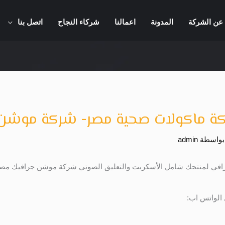
عن الشركة
المدونة
اعمالنا
شركاء النجاح
اتصل بنا
ة ماكولات صحية مصر- شركة موشن 
بواسطة
admin
افي لمنتجك شامل الأسكربت والتعليق الصوتي شركة موشن جرافيك مصر ه
 الواتس اب: