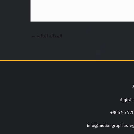
المقالة التالية
←
 المنورة
‪+966 56 770
info@motiongraphics-e