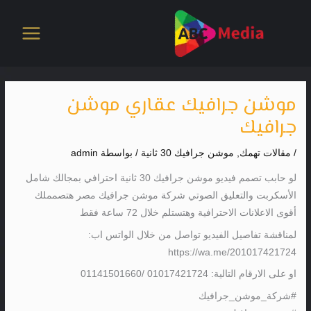
خطي
لى
لمحتوى
موشن جرافيك عقاري موشن
جرافيك
/
مقالات تهمك
,
موشن جرافيك 30 ثانية
/ بواسطة
admin
لو حابب تصمم فيديو موشن جرافيك 30 ثانية احترافي بمجالك شامل
الأسكربت والتعليق الصوتي شركة موشن جرافيك مصر هتصمملك
أقوى الاعلانات الاحترافية وهتستلم خلال 72 ساعة فقط
لمناقشة تفاصيل الفيديو تواصل من خلال الواتس اب:
https://wa.me/201017421724
او على الارقام التالية: 01017421724 /01141501660
#شركة_موشن_جرافيك