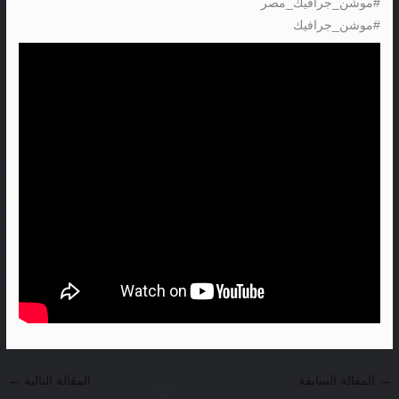
#موشن_جرافيك_مصر
#موشن_جرافيك
→
المقالة السابقة
المقالة التالية
←