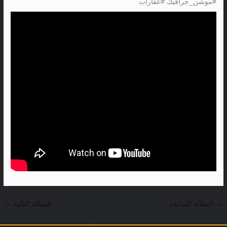
#موشن_جرافيك #عقارات
→
المقالة السابقة
المقالة التالية
←