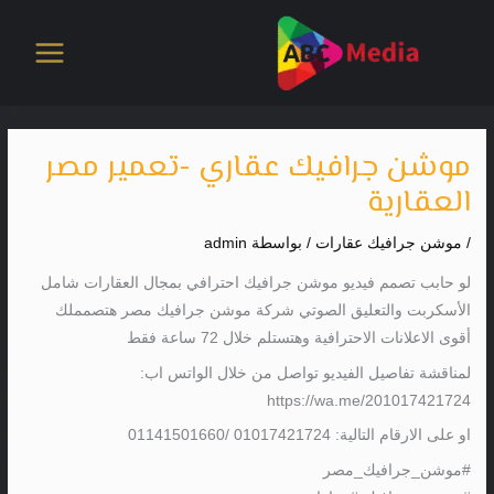
خطي
لى
لمحتوى
موشن جرافيك عقاري -تعمير مصر
العقارية
/
موشن جرافيك عقارات
/ بواسطة
admin
لو حابب تصمم فيديو موشن جرافيك احترافي بمجال العقارات شامل
الأسكربت والتعليق الصوتي شركة موشن جرافيك مصر هتصمملك
أقوى الاعلانات الاحترافية وهتستلم خلال 72 ساعة فقط
لمناقشة تفاصيل الفيديو تواصل من خلال الواتس اب:
https://wa.me/201017421724
او على الارقام التالية: 01017421724 /01141501660
#موشن_جرافيك_مصر