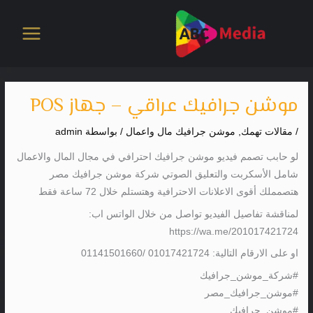
خطي
لى
لمحتوى
موشن جرافيك عراقي – جهاز POS
/
مقالات تهمك
,
موشن جرافيك مال واعمال
/ بواسطة
admin
لو حابب تصمم فيديو موشن جرافيك احترافي في مجال المال والاعمال
شامل الأسكربت والتعليق الصوتي شركة موشن جرافيك مصر
هتصمملك أقوى الاعلانات الاحترافية وهتستلم خلال 72 ساعة فقط
لمناقشة تفاصيل الفيديو تواصل من خلال الواتس اب:
https://wa.me/201017421724
او على الارقام التالية: 01017421724 /01141501660
#شركة_موشن_جرافيك
#موشن_جرافيك_مصر
#موشن_جرافيك