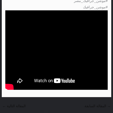
#موشن_جرافيك_مصر
#موشن_جرافيك
→
المقالة السابقة
المقالة التالية
←