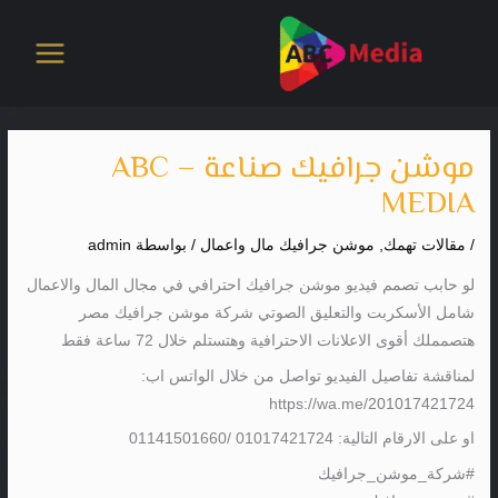
خطي
لى
لمحتوى
موشن جرافيك صناعة – ABC
MEDIA
/
مقالات تهمك
,
موشن جرافيك مال واعمال
/ بواسطة
admin
لو حابب تصمم فيديو موشن جرافيك احترافي في مجال المال والاعمال
شامل الأسكربت والتعليق الصوتي شركة موشن جرافيك مصر
هتصمملك أقوى الاعلانات الاحترافية وهتستلم خلال 72 ساعة فقط
لمناقشة تفاصيل الفيديو تواصل من خلال الواتس اب:
https://wa.me/201017421724
او على الارقام التالية: 01017421724 /01141501660
#شركة_موشن_جرافيك