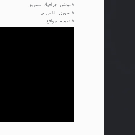
#موشن_جرافيك_تسويق
#تسويق_الكترونى
#تصميم_مواقع