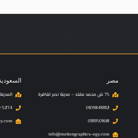
مصر
السعودية
75 ش محمد مقلد – مدينة نصر لقاهرة
المدينة
 5274‬
01098481112
gy.com
01119501618
info@motiongraphics-egy.com