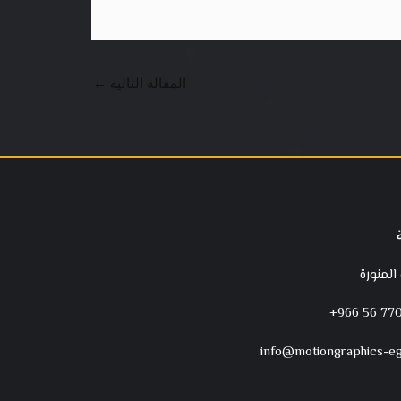
المقالة التالية
←
 المنورة
‪+966 56 770
info@motiongraphics-e