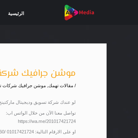
خطي
لى
الرئيسية
لمحتوى
موشن جرافيك شركة تسوي
/
مقالات تهمك
,
موشن جرافيك شركات تس
لو عندك شركة تسويق وديجيتال ماركتين
تواصل معنا الآن من خلال الواتس اب:
https://wa.me/201017421724
او على الارقام التالية: 01017421724 /01141501660