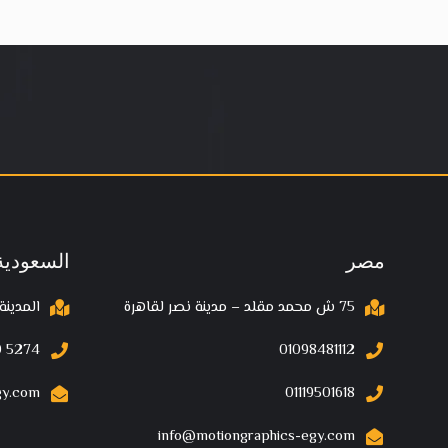
مصر
السعودية
75 ش محمد مقلد – مدينة نصر لقاهرة
المدينة
 5274‬
01098481112
gy.com
01119501618
info@motiongraphics-egy.com