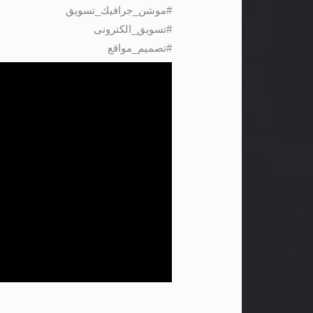
#موشن_جرافيك_تسويق
#تسويق_الكترونى
#تصميم_مواقع