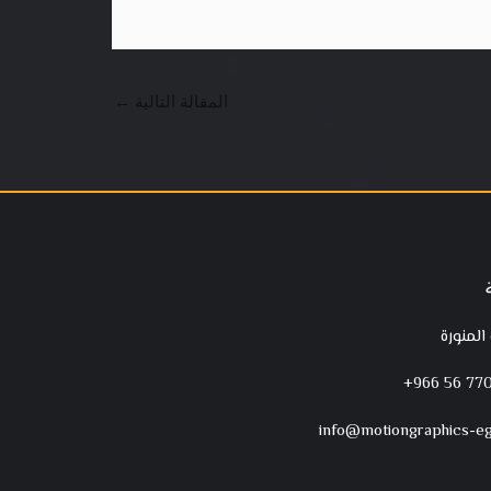
المقالة التالية
←
 المنورة
‪+966 56 770
info@motiongraphics-e