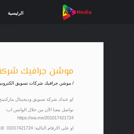
خطي
لى
الرئيسية
لمحتوى
موشن جرافيك شركة 
/
موشن جرافيك شركات تسويق الكترونى
لو عندك شركة تسويق وديجيتال ماركتين
تواصل معنا الآن من خلال الواتس اب:
https://wa.me/201017421724
او على الارقام التالية: 01017421724 /01119501618