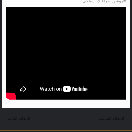
#موشن_جرافيك_سياحي
→
المقالة السابقة
المقالة التالية
←