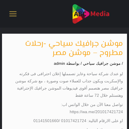
خطي
لى
لمحتوى
موشن جرافيك سياحي -رحلات
مطروح – موشن مصر
/
موشن جرافيك سياحي
/ بواسطة
admin
لو عندك شركة سياحة وعايز تصمملها إعلان احترافى فى فكرته
والإسكربت ويكون جذاب للعملاء صوت وصورة ، مع شركة موشن
جرافيك مصر هتصمم أقوى فيديوهات الموشن جرافيك الإحترافية
وهتستلم خلال 72 ساعة فقط
تواصل معنا الآن من خلال الواتس اب:
https://wa.me/201017421724
او على الارقام التالية: 01017421724 /01141501660