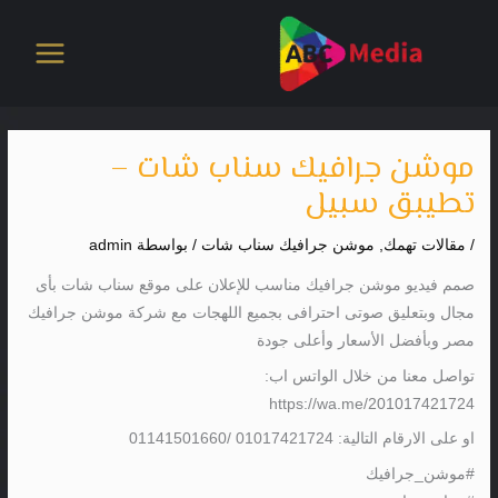
خطي
لى
لمحتوى
موشن جرافيك سناب شات –
تطيبق سبيل
/
مقالات تهمك
,
موشن جرافيك سناب شات
/ بواسطة
admin
صمم فيديو موشن جرافيك مناسب للإعلان على موقع سناب شات بأى
مجال وبتعليق صوتى احترافى بجميع اللهجات مع شركة موشن جرافيك
مصر وبأفضل الأسعار وأعلى جودة
تواصل معنا من خلال الواتس اب:
https://wa.me/201017421724
او على الارقام التالية: 01017421724 /01141501660
#موشن_جرافيك