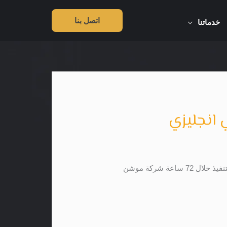
اتصل بنا
خدماتنا
انجليزي
لو حابب تصمم فيديو موشن جرافيك احترافي شامل الأسكربت والتعليق الصوتي في استوديوهات احترافية ومدة التنفيذ خلال 72 ساعة شركة موشن