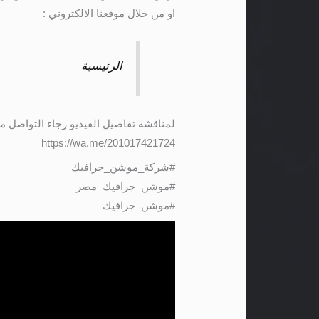
او من خلال موقعنا الالكتروني :
الرئيسية
لمناقشة تفاصيل الفيديو رجاء التواصل م
https://wa.me/201017421724
#شركة_موشن_جرافيك
#موشن_جرافيك_مصر
#موشن_جرافيك