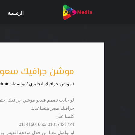
خطي
لى
الرئيسية
لمحتوى
موشن جرافيك سعودي
/
موشن جرافيك انجليزي
/ بواسطة
dmin
جرافيك مصر هتساعدك
كلمنا على
01017421724 /01141501660
او تواصل معنا من خلال صفحة الفيس بوك : ://www.facebook.com/MotionGraphi