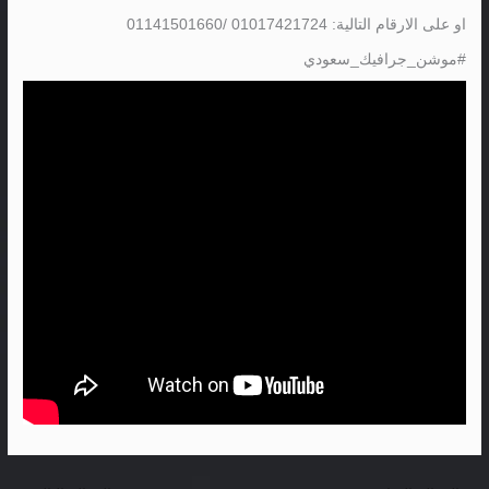
او على الارقام التالية: 01017421724 /01141501660
#موشن_جرافيك_سعودي