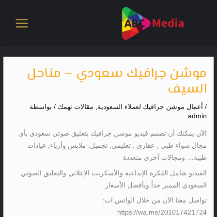
خطي
لى
لمحتوى
موشن جرافيك سعودي – مناحل
السيف
/
أعمال موشن جرافيك لعملاء السعودية
,
مقالات تهمك
/ بواسطة
admin
الآن يمكنك أن تصمم فيديو موشن جرافيك بتعليق صوتي سعودي بأى
مجال سواء طبي , عقارى , تعليمي, تجميل, ملابس وأزياء, عيادات
طبية… ومجالات آخرى متعددة
الفيديو شامل الفكرة الإبداعية والأسكربت الإعلاني والتعليق الصوتي
السعودي المميز جداً وبأفضل الأسعار
تواصل معنا الآن من خلال الواتس اب:
https://wa.me/201017421724