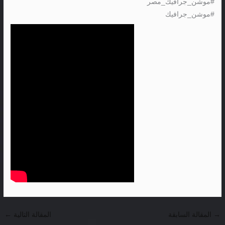
#موشن_جرافيك_مصر
#موشن_جرافيك
→
المقالة السابقة
المقالة التالية
←