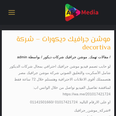
خطي
لى
لمحتوى
موشن جرافيك ديكورات – شركة
decortiva
/
مقالات تهمك
,
موشن جرافيك شركات ديكور
/ بواسطة
admin
لو حابب تصمم فيديو موشن جرافيك احترافي بمجال شركات الديكور
شامل الأسكربت والتعليق الصوتي شركة موشن جرافيك مصر
هتصمملك أقوى الاعلانات الاحترافية وهتستلم خلال 72 ساعة فقط
لمناقشة تفاصيل الفيديو تواصل من خلال الواتس اب:
https://wa.me/201017421724
او على الارقام التالية: 01017421724 /01141501660
#شركة_موشن_جرافيك