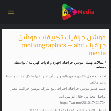
خطي
لى
لمحتوى
موشن جرافيك تكييفات موشن
جرافيك motiongraphics – abc
media
/
مقالات تهمك
,
موشن جرافيك اجهزة و ادوات كهربائية
/ بواسطة
admin
اذا كنت تعمل بالأجهزة كهربائية وتريد أن تعلن عنها بشكل جذاب وبسيط
وغير مكلف
صمم فيديو موشن جرافيك احترافى مع شركة موشن جرافيك مصر
تواصل معنا من خلال الواتس اب:
https://wa.me/201017421724
او على الارقام التالية: 01017421724 /01141501660