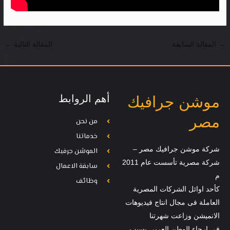
→
المقالة السابقة
المقالة التالية
←
أهم الروابط
موشن جرافيك
مصر
من نحن
خدماتنا
شركة موشن جرافيك مصر –
الموشن جرفيك
شركة مصرية تأسست عام 2011
سابقة الاعمال
م
وظائف
كأحد اوائل الشركات المصرية
العاملة فى مجال انتاج فيديوهات
الانميشن وزاعت شهرتنا
فى ارجاء الوطن العربي بسبب