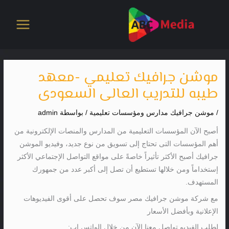
خطي
لى
لمحتوى
موشن جرافيك تعليمي -معهد
طيبه للتدريب العالى السعودى
/
موشن جرافيك مدارس ومؤسسات تعليمية
/ بواسطة
admin
أصبح الآن المؤسسات التعليمية من المدارس والمنصات الإلكترونية من
أهم المؤسسات التى تحتاج إلى تسويق من نوع جديد، وفيديو الموشن
جرافيك أصبح الأكثر تأثيراً خاصةً على مواقع التواصل الإجتماعي الأكثر
إستخداماً ومن خلالها تستطيع أن تصل إلى أكبر عدد من جمهورك
المستهدف.
مع شركة موشن جرافيك مصر سوف تحصل على أقوى الفيديوهات
الإعلانية وبأفضل الأسعار
لطلب الفيديو تواصل معنا الآن من خلال الواتس اب: