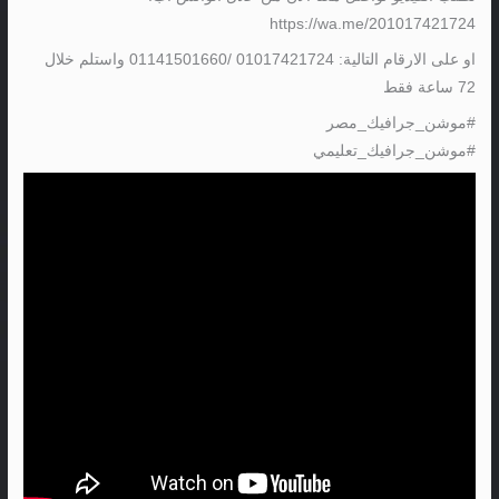
https://wa.me/201017421724
او على الارقام التالية: 01017421724 /01141501660 واستلم خلال
72 ساعة فقط
#موشن_جرافيك_مصر
#موشن_جرافيك_تعليمي