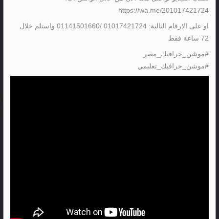
https://wa.me/201017421724
او على الارقام التالية: 01017421724 /01141501660 واستلم خلال
72 ساعة فقط
#موشن_جرافيك_مصر
#موشن_جرافيك_تعليمي