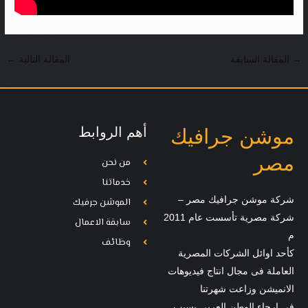
→
المقالة السابقة
المقالة التالية
←
أهم الروابط
موشن جرافيك
مصر
من نحن
خدماتنا
شركة موشن جرافيك مصر –
الموشن جرفيك
شركة مصرية تأسست عام 2011
سابقة الاعمال
م
وظائف
كأحد اوائل الشركات المصرية
العاملة فى مجال انتاج فيديوهات
الانميشن وزاعت شهرتنا
فى ارجاء الوطن العربي بسبب