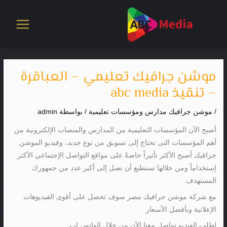
خطي
لى
لمحتوى
موشن جرافيك تعليمي – العباقرة
– تنقيذ abc media
/
موشن جرافيك مدارس ومؤسسات تعليمية
/ بواسطة
admin
أصبح الآن المؤسسات التعليمية من المدارس والمنصات الإلكترونية من
أهم المؤسسات التى تحتاج إلى تسويق من نوع جديد، وفيديو الموشن
جرافيك أصبح الأكثر تأثيراً خاصةً على مواقع التواصل الإجتماعي الأكثر
إستخداماً ومن خلالها تستطيع أن تصل إلى أكبر عدد من جمهورك
المستهدف.
مع شركة موشن جرافيك مصر سوف تحصل على أقوى الفيديوهات
الإعلانية وبأفضل الأسعار
لطلب الفيديو تواصل معنا الآن من خلال الواتس اب: