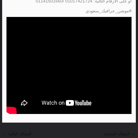
او على الارقام التالية: 01017421724 /01141501660
#موشن_جرافيك_سعودي
→
المقالة السابقة
المقالة التالية
←