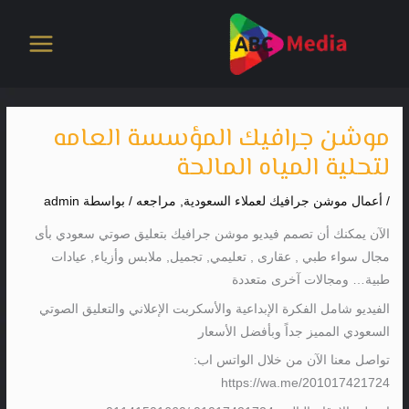
خطي
لى
لمحتوى
موشن جرافيك المؤسسة العامه
لتحلية المياه المالحة
/
أعمال موشن جرافيك لعملاء السعودية
,
مراجعه
/ بواسطة
admin
الآن يمكنك أن تصمم فيديو موشن جرافيك بتعليق صوتي سعودي بأى
مجال سواء طبي , عقارى , تعليمي, تجميل, ملابس وأزياء, عيادات
طبية… ومجالات آخرى متعددة
الفيديو شامل الفكرة الإبداعية والأسكربت الإعلاني والتعليق الصوتي
السعودي المميز جداً وبأفضل الأسعار
تواصل معنا الآن من خلال الواتس اب:
https://wa.me/201017421724