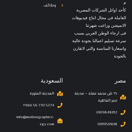
م
وظائف
كأحد اوائل الشركات المصرية
العاملة فى مجال انتاج فيديوهات
الانميشن وزاعت شهرتنا
فى ارجاء الوطن العربي بسبب
سرعة تسليم اعمالنا بجودة عالية
واسعارنا المناسبة والتي لاتقارن
بالجودة
مصر
السعودية
75 ش محمد مقلد – مدينة
المدينة المنورة
نصر القاهرة
‪+966 56 770 5274
01098481112
info@motiongraphics-
egy.com
01119501618