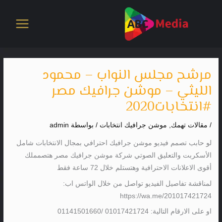
خطي
لى
لمحتوى
مرشح مجلس النواب – محمود
الليثي – موشن جرافيك مصر
#انتخابات2020
/
مقالات تهمك
,
موشن جرافيك انتخابات
/ بواسطة
admin
لو حابب تصمم فيديو موشن جرافيك احترافي بمجال الانتخابات شامل
الأسكربت والتعليق الصوتي شركة موشن جرافيك مصر هتصمملك
أقوى الاعلانات الاحترافية وهتستلم خلال 72 ساعة فقط
لمناقشة تفاصيل الفيديو تواصل من خلال الواتس اب:
https://wa.me/201017421724
او على الارقام التالية: 01017421724 /01141501660