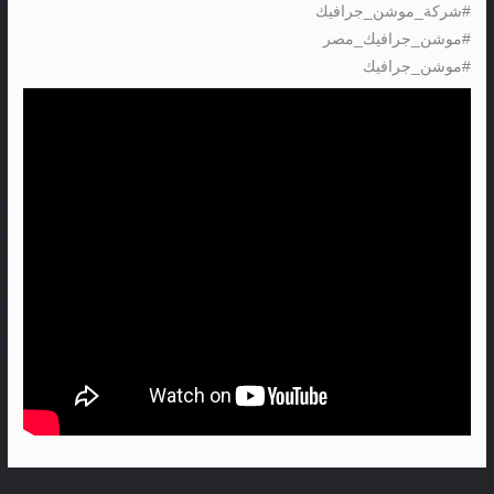
#شركة_موشن_جرافيك
#موشن_جرافيك_مصر
#موشن_جرافيك