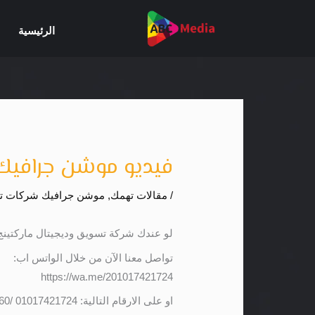
خطي
لى
الرئيسية
لمحتوى
فيديو موشن جرافيك
/
مقالات تهمك
,
موشن جرافيك شركات تس
لو عندك شركة تسويق وديجيتال ماركتين
تواصل معنا الآن من خلال الواتس اب:
https://wa.me/201017421724
او على الارقام التالية: 01017421724 /01141501660