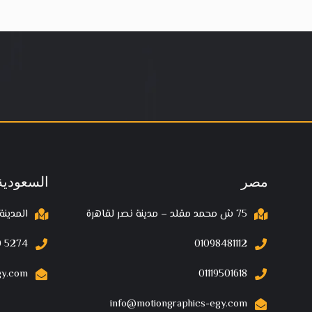
مصر
السعودية
75 ش محمد مقلد – مدينة نصر لقاهرة
المدينة
 5274‬
01098481112
gy.com
01119501618
info@motiongraphics-egy.com