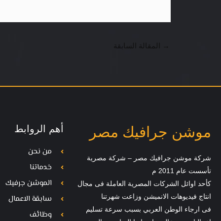
→
المقالة السابقة
أهم الروابط
موشن جرافيك مصر
من نحن
شركة موشن جرافيك مصر – شركة مصرية
خدماتنا
تأسست عام 2011 م
الموشن جرفيك
كأحد اوائل الشركات المصرية العاملة فى مجال
انتاج فيديوهات الانميشن وزاعت شهرتنا
سابقة الاعمال
فى ارجاء الوطن العربي بسبب سرعة تسليم
وظائف