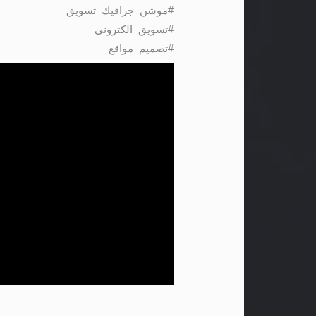
#موشن_جرافيك_تسويق
#تسويق_الكترونى
#تصميم_مواقع