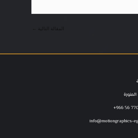
المقالة التالية
←
 المنورة
‪+966 56 770
info@motiongraphics-e