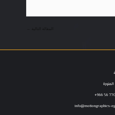
المقالة التالية
←
 المنورة
‪+966 56 770
info@motiongraphics-e