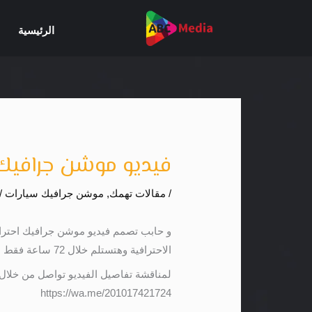
خطي
لى
الرئيسية
لمحتوى
فيديو موشن جرافيك – تطبي
/
مقالات تهمك
,
موشن جرافيك سيارات
/
و حابب تصمم فيديو موشن جرافيك احتر
الاحترافية وهتستلم خلال 72 ساعة فقط
لمناقشة تفاصيل الفيديو تواصل من خلال
https://wa.me/201017421724