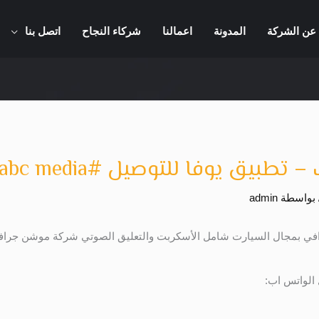
عن الشركة
المدونة
اعمالنا
شركاء النجاح
اتصل بنا
ق يوفا للتوصيل #uva – abc media
 بواسطة
admin
افي بمجال السيارت شامل الأسكربت والتعليق الصوتي شركة موشن جراف
 الواتس اب: