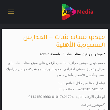
خطي
لى
لمحتوى
فيديو سناب شات – المدارس
السعودية الأهلية
/
موشن جرافيك سناب شات
/ بواسطة
admin
صمم فيديو موشن جرافيك مناسب للإعلان على موقع سناب شات بأى
مجال وبتعليق صوتى احترافى بجميع اللهجات مع شركة موشن جرافيك
مصر وبأفضل الأسعار وأعلى جودة
تواصل معنا من خلال الواتس اب:
https://wa.me/201017421724
او على الارقام التالية: 01017421724 /01141501660
#موشن_جرافيك