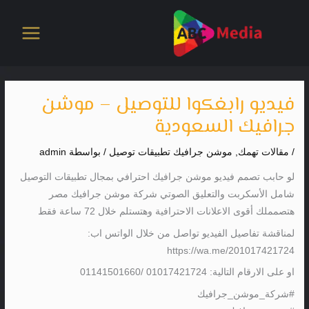
خطي
لى
لمحتوى
فيديو رابغكوا للتوصيل – موشن
جرافيك السعودية
/
مقالات تهمك
,
موشن جرافيك تطبيقات توصيل
/ بواسطة
admin
لو حابب تصمم فيديو موشن جرافيك احترافي بمجال تطبيقات التوصيل
شامل الأسكربت والتعليق الصوتي شركة موشن جرافيك مصر
هتصمملك أقوى الاعلانات الاحترافية وهتستلم خلال 72 ساعة فقط
لمناقشة تفاصيل الفيديو تواصل من خلال الواتس اب:
https://wa.me/201017421724
او على الارقام التالية: 01017421724 /01141501660
#شركة_موشن_جرافيك