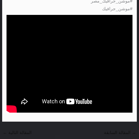
#موشن_جرافيك_مصر
#موشن_جرافيك
→
المقالة السابقة
المقالة التالية
←