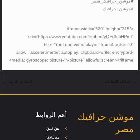
#موشن_جرافيك_مصر
#موشن_جرافيك
<iframe width=”560″ height=”315″
src=”https://www.youtube.com/embed/yQEr3cpHPmI”
title=”YouTube video player” frameborder=”0″
allow=”accelerometer; autoplay; clipboard-write; encrypted-
media; gyroscope; picture-in-picture” allowfullscreen></iframe>
→
المقالة السابقة
المقالة التالية
←
أهم الروابط
موشن جرافيك
مصر
من نحن
خدماتنا