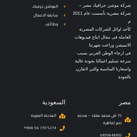
شركة موشن جرافيك مصر –
الموشن جرفيك
شركة مصرية تأسست عام 2011
سابقة الاعمال
م
وظائف
كأحد اوائل الشركات المصرية
العاملة فى مجال انتاج فيديوهات
الانميشن وزاعت شهرتنا
فى ارجاء الوطن العربي بسبب
سرعة تسليم اعمالنا بجودة عالية
واسعارنا المناسبة والتي لاتقارن
بالجودة
مصر
السعودية
75 ش محمد مقلد – مدينة
المدينة المنورة
نصر لقاهرة
‪+966 56 770 5274‬
01098481112