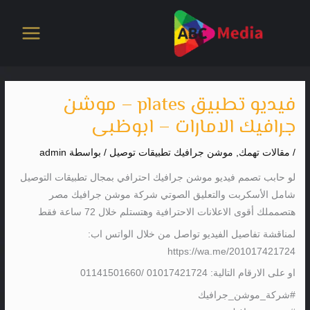
خطي
لى
لمحتوى
فيديو تطبيق plates – موشن
جرافيك الامارات – ابوظبى
/
مقالات تهمك
,
موشن جرافيك تطبيقات توصيل
/ بواسطة
admin
لو حابب تصمم فيديو موشن جرافيك احترافي بمجال تطبيقات التوصيل
شامل الأسكربت والتعليق الصوتي شركة موشن جرافيك مصر
هتصمملك أقوى الاعلانات الاحترافية وهتستلم خلال 72 ساعة فقط
لمناقشة تفاصيل الفيديو تواصل من خلال الواتس اب:
https://wa.me/201017421724
او على الارقام التالية: 01017421724 /01141501660
#شركة_موشن_جرافيك