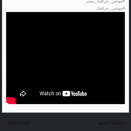
#موشن_جرافيك_مصر
#موشن_جرافيك
→
المقالة السابقة
المقالة التالية
←