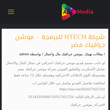
خطي
لى
لمحتوى
شركة HTECH للبرمجة – موشن
جرافيك مصر
/
مقالات تهمك
,
موشن جرافيك مال واعمال
/ بواسطة
admin
لو حابب تصمم فيديو موشن جرافيك احترافي في مجال المال والاعمال
شامل الأسكربت والتعليق الصوتي شركة موشن جرافيك مصر
هتصمملك أقوى الاعلانات الاحترافية وهتستلم خلال 72 ساعة فقط
لمناقشة تفاصيل الفيديو تواصل من خلال الواتس اب:
https://wa.me/201017421724
او على الارقام التالية: 01017421724 /01141501660
#شركة_موشن_جرافيك