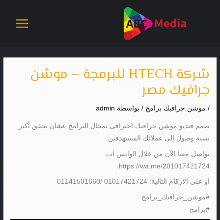
خطي
لى
لمحتوى
شركة HTECH للبرمجة – موشن
جرافيك مصر
/
موشن جرافيك برامج
/ بواسطة
admin
صمم فيديو موشن جرافيك احترافى بمجال البرامج عشان تحقق أكبر
نسبة وصول إلى عملائك المستهدفين
تواصل معنا الآن من خلال الواتس اب:
https://wa.me/201017421724
او على الارقام التالية: 01017421724 /01141501660
#موشن_جرافيك_برامج
#برامج