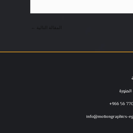
المقالة التالية
←
 المنورة
‪+966 56 770
info@motiongraphics-e