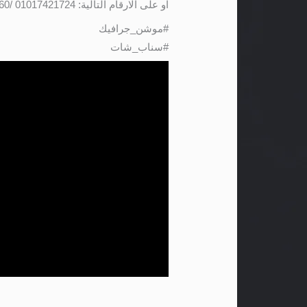
او على الارقام التالية: 01017421724 /01141501660
#موشن_جرافيك
#سناب_شات