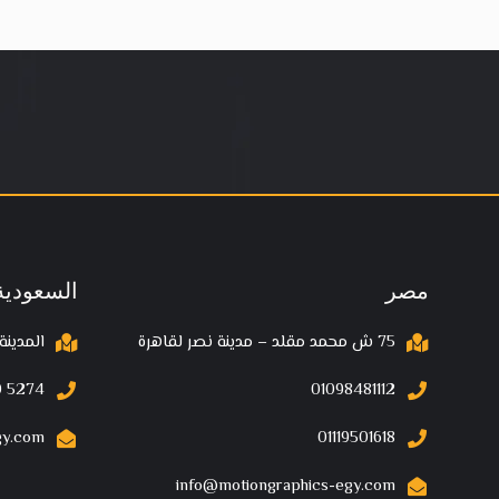
مصر
السعودية
75 ش محمد مقلد – مدينة نصر لقاهرة
المدينة
 5274‬
01098481112
gy.com
01119501618
info@motiongraphics-egy.com