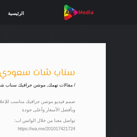
خطي
لى
الرئيسية
لمحتوى
سناب شات سعودي – ف
/
مقالات تهمك
,
موشن جرافيك سناب ش
صمم فيديو موشن جرافيك مناسب للإعلا
وبأفضل الأسعار وأعلى جودة
تواصل معنا من خلال الواتس اب:
https://wa.me/201017421724