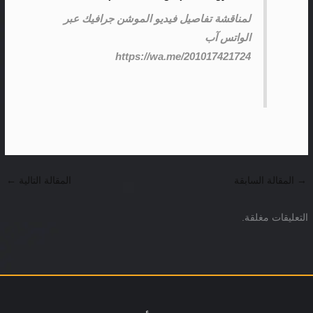
لمناقشة تفاصيل فيديو الموشن جرافيك عبر
الواتس آب
https://wa.me/201017421724
→
المقالة السابقة
المقالة التالية
←
التعليقات مغلقة.