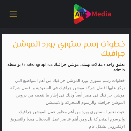
خطي
لى
لمحتوى
خطوات رسم ستوري بورد الموشن
جرافيك
تعليق واحد
/
مقالات تهمك
,
موشن جرافيك motiongraphics
/ بواسطة
admin
خطوات رسم ستوري بورد الموشن جرافيك من أهم المواضيع التي
تركز عليها افضل شركة موشن جرافيك في السعودية و افضل شركة
موشن جرافيك في مصر أيضاً وذلك في إطار ما نقدمه من دروس
الموشن جرافيك والرسوم المتحركة والانيميشن.
حيث تعتبر الـ ستوري بورد من أهم محاور عمل الموشن جرافيك
والرسوم المتحركة بل ومن أهم عناصر عمل الديجيتال ميديا والتسويق
الإلكتروني بشكل عام،