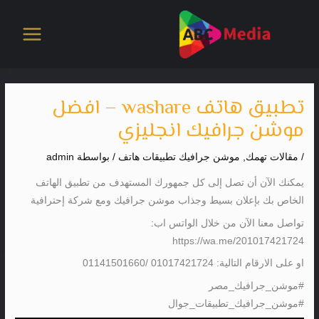
خطي
لى
لمحتوى
تطبيق هاتف washare – افضل
موشن جرافيك انجليزي
/
مقالات تهمك
,
موشن جرافيك تطبيقات هاتف
/ بواسطة
admin
يمكنك الآن أن تصل إلى كل جمهورك المستهدف من تطبيق الهاتف
الخاص بك بإعلان بسيط وجذاب موشن جرافيك ومع شركة إحترافية
تواصل معنا الآن من خلال الواتس اب:
https://wa.me/201017421724
او على الارقام التالية: 01017421724 /01141501660
#موشن_جرافيك_مصر
#موشن_جرافيك_تطبيقات_جوال