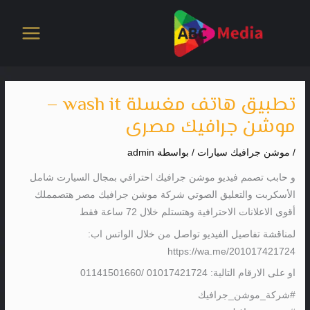
خطي
لى
لمحتوى
تطبيق هاتف مغسلة wash it –
موشن جرافيك مصرى
/
موشن جرافيك سيارات
/ بواسطة
admin
و حابب تصمم فيديو موشن جرافيك احترافي بمجال السيارت شامل
الأسكربت والتعليق الصوتي شركة موشن جرافيك مصر هتصمملك
أقوى الاعلانات الاحترافية وهتستلم خلال 72 ساعة فقط
لمناقشة تفاصيل الفيديو تواصل من خلال الواتس اب:
https://wa.me/201017421724
او على الارقام التالية: 01017421724 /01141501660
#شركة_موشن_جرافيك