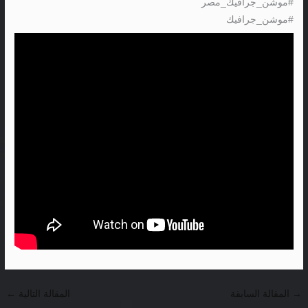
#موشن_جرافيك_مصر
#موشن_جرافيك
→
المقالة السابقة
المقالة التالية
←