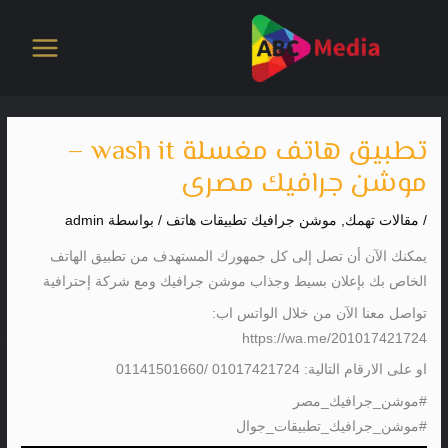
خطي
لى
لمحتوى
تطبيق هاتف مغسلة wash it –
موشن جرافيك مصرى
/
مقالات تهمك
,
موشن جرافيك تطبيقات هاتف
/ بواسطة
admin
يمكنك الآن أن تصل إلى كل جمهورك المستهدف من تطبيق الهاتف
الخاص بك بإعلان بسيط وجذاب موشن جرافيك ومع شركة إحترافية
تواصل معنا الآن من خلال الواتس اب:
https://wa.me/201017421724
او على الارقام التالية: 01017421724 /01141501660
#موشن_جرافيك_مصر
#موشن_جرافيك_تطبيقات_جوال