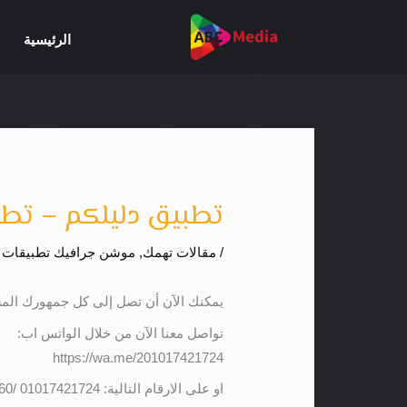
خطي
لى
الرئيسية
لمحتوى
تطبيق دليلكم – تطب
/
مقالات تهمك
,
موشن جرافيك تطبيقات 
يمكنك الآن أن تصل إلى كل جمهورك الم
تواصل معنا الآن من خلال الواتس اب:
https://wa.me/201017421724
او على الارقام التالية: 01017421724 /01141501660