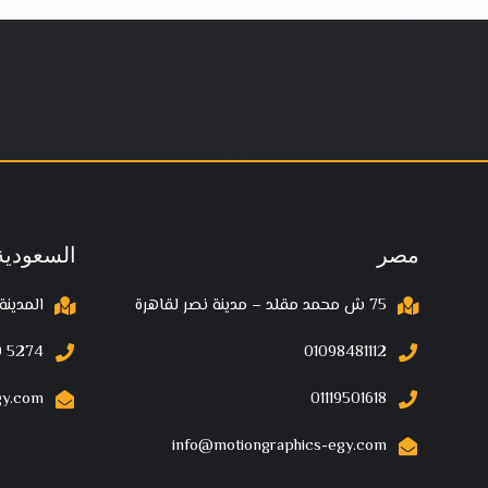
مصر
السعودية
75 ش محمد مقلد – مدينة نصر لقاهرة
المدينة
 5274‬
01098481112
gy.com
01119501618
info@motiongraphics-egy.com