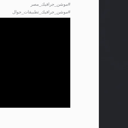
#موشن_جرافيك_مصر
#موشن_جرافيك_تطبيقات_جوال