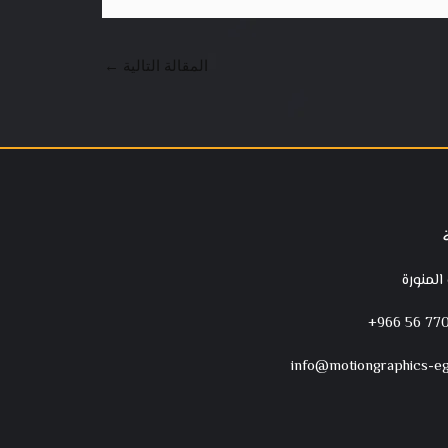
المقالة التالية
←
 المنورة
‪+966 56 770
info@motiongraphics-e