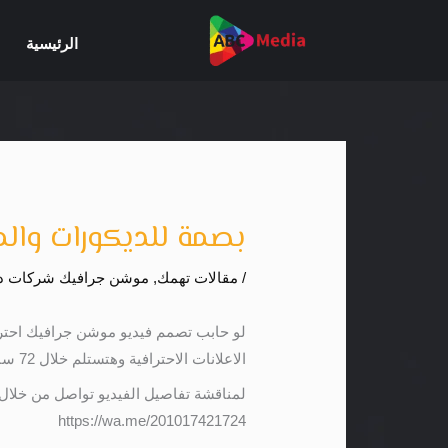
خطي
لى
الرئيسية
لمحتوى
بصمة للديكورات والم
/
مقالات تهمك
,
موشن جرافيك شركات دي
لو حابب تصمم فيديو موشن جرافيك احت
الاعلانات الاحترافية وهتستلم خلال 72 ساعة فقط
لمناقشة تفاصيل الفيديو تواصل من خلال
https://wa.me/201017421724