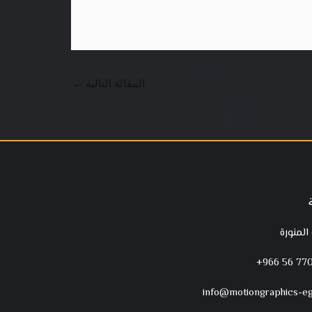
المقالة التالية
←
 المنورة
‪+966 56 770
info@motiongraphics-e