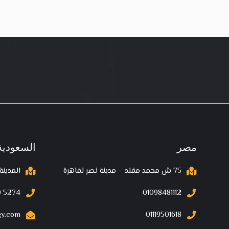
مصر
السعودية
75 ش محمد مقلد – مدينة نصر لقاهرة
المدينة
 5274‬
01098481112
gy.com
01119501618