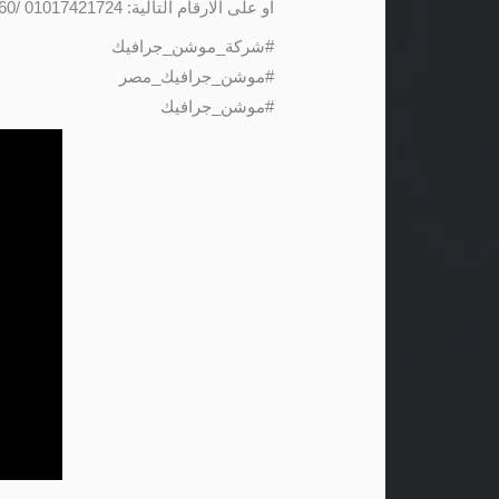
او على الارقام التالية: 01017421724 /01141501660
#شركة_موشن_جرافيك
#موشن_جرافيك_مصر
#موشن_جرافيك