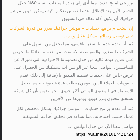
ترويجي لمنتج جديد، مما أدى إلى زيادة المبيعات بنسبة 30% خلال
الشهر الأول بعد الإطلاق. هذه القصص تعكس كيف يمكن لفيديو موشن
جرافيك أن يكون أداة فعالة في التسويق.
إن استخدام برامج حسابات – موشن جرافيك يعزز من قدرة الشركات
على توصيل رسالتها بشكل فعّال وجذاب.
كما أننا نقدم خدماتنا بسعر تنافسي، مما يجعل من السهل على
الشركات الصغيرة والمتوسطة الاستفادة من خدماتنا. دائمًا ما نحرص
على تقديم قيمة عالية من خلال تصميماتنا الاحترافية التي تميزك عن
المنافسين. التواصل معنا عبر الواتس اب سيمكنك من الحصول على
عرض خاص على خدمات تصميم الفيديو. بالإضافة إلى ذلك، نقدم
خصومات للعملاء الذين يقومون بطلب عدة فيديوهات، مما يجعل
الاستثمار في المحتوى المرئي أكثر جدوى. نحن نؤمن بأن كل شركة
تستحق محتوى يبرز هويتها ويميزها عن الآخرين.
كما أننا نقدم برامج حسابات – موشن جرافيك بشكل مخصص لكل
عميل حسب احتياجاته، مما يساعد في تحقيق أهدافه التسويقية.
تواصل معنا الآن من خلال الواتس اب:
https://wa.me/201017421724