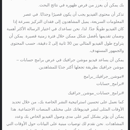
بك يمكن أن يعزز من فرص ظهوره في نتائج البحث.
تذكر أن محتوى الفيديو يجب أن يكون قصيرًا وجذابًا. في عصر
المعلومات السريعة، يميل المشاهدون إلى فقدان التركيز بسرعة إذا
كان الفيديو طويلًا جدًا. لذا، نحن نساعدك في اختيار الرسالة الأكثر أهمية
وضمان تقديمها بأفضل شكل ممكن خلال فترة زمنية قصيرة. يمكن أن
يتراوح طول الفيديو المثالي بين 30 ثانية إلى 2 دقيقة، حسب المحتوى
والجمهور المستهدف.
يمكن أن يساعد فيديو موشن جرافيك في عرض برامج حسابات –
موشن جرافيك بطريقة تجعلها أكثر جذبًا للمشاهدين.
#موشن_جرافيك_برامج
#برامج_حسابات
#برامج_حسابات_موشن_جرافيك
كما نعمل على تحسين استراتيجية النشر الخاصة بك، من خلال تحديد
الأوقات المثلى لنشر فيديوهاتك على مختلف المنصات الاجتماعية. هذا
يمكن أن يؤثر بشكل كبير على مدى وصول الفيديو الخاص بك وعدد
المشاهدات. نحن نقدم لك توصيات مبنية على البيانات حول الأوقات التي