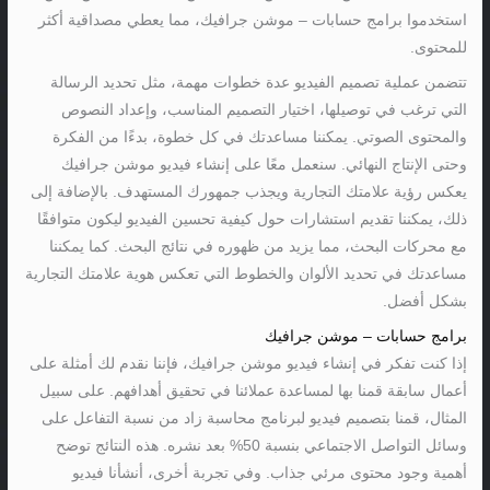
استخدموا برامج حسابات – موشن جرافيك، مما يعطي مصداقية أكثر
للمحتوى.
تتضمن عملية تصميم الفيديو عدة خطوات مهمة، مثل تحديد الرسالة
التي ترغب في توصيلها، اختيار التصميم المناسب، وإعداد النصوص
والمحتوى الصوتي. يمكننا مساعدتك في كل خطوة، بدءًا من الفكرة
وحتى الإنتاج النهائي. سنعمل معًا على إنشاء فيديو موشن جرافيك
يعكس رؤية علامتك التجارية ويجذب جمهورك المستهدف. بالإضافة إلى
ذلك، يمكننا تقديم استشارات حول كيفية تحسين الفيديو ليكون متوافقًا
مع محركات البحث، مما يزيد من ظهوره في نتائج البحث. كما يمكننا
مساعدتك في تحديد الألوان والخطوط التي تعكس هوية علامتك التجارية
بشكل أفضل.
برامج حسابات – موشن جرافيك
إذا كنت تفكر في إنشاء فيديو موشن جرافيك، فإننا نقدم لك أمثلة على
أعمال سابقة قمنا بها لمساعدة عملائنا في تحقيق أهدافهم. على سبيل
المثال، قمنا بتصميم فيديو لبرنامج محاسبة زاد من نسبة التفاعل على
وسائل التواصل الاجتماعي بنسبة 50% بعد نشره. هذه النتائج توضح
أهمية وجود محتوى مرئي جذاب. وفي تجربة أخرى، أنشأنا فيديو