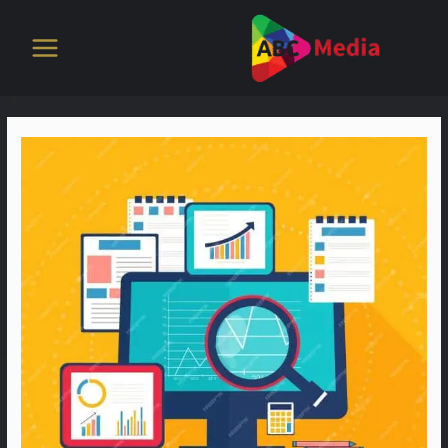
خطي
لى
لمحتوى