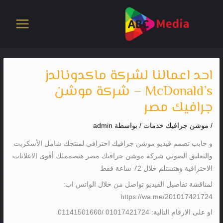
خطي
لى
لمحتوى
احد اعمالنا لشركة ماكدونالدز
McDonald’s – شركة موشن
جرافيك مصر
/
موشن جرافيك خدمات
/ بواسطة
admin
و حابب تصمم فيديو موشن جرافيك احترافي لمنتجك شامل الأسكربت
والتعليق الصوتي شركة موشن جرافيك مصر هتصمملك أقوى الاعلانات
الاحترافية وهتستلم خلال 72 ساعة فقط
لمناقشة تفاصيل الفيديو تواصل من خلال الواتس اب:
https://wa.me/201017421724
او على الارقام التالية: 01017421724 /01141501660