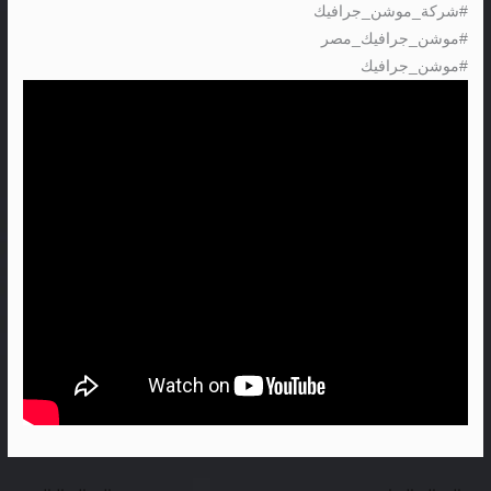
#شركة_موشن_جرافيك
#موشن_جرافيك_مصر
#موشن_جرافيك