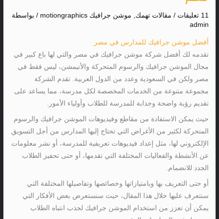
11 تعليقات
/
مقالات تهمك
,
موشن جرافيك motiongraphics
/ بواسطة
admin
أفضل موشن جرافيك للمدارس في مصر
تقدمه لك أفضل شركة موشن جرافيك في مصر والتي لها باع كبير في
مجال الموشن جرافيك والرسوم المتحركة والأنيمشن، ليس فقط في
مصر ولكن في السعودية وعدد من الدول العربية. تقدم الشركة
مجموعة متنوعة من الخدمات المخصصة لكل مدرسة، مما يساعد على
تقديم رؤية واضحة وجذابة للمدرسة للطلاب وأولياء الأمور.
حيث يمكن الاستفادة من مقاطع وفيديوهات الموشن جرافيك والرسوم
المتحركة لكثير من الأغراض التي تحتاج إليها المدارس من أجل التسويق
الإلكتروني لها، مثل إعداد فيديوهات تعريفية للمدرسة، أو نشر معلومات
عن الأنشطة والفعاليات المختلفة التي تقدمها، أو حتى تحفيز الطلاب
الجدد للانضمام.
أو حتى التعريف بها وبامتيازاتها وخصائصها وتفاصيلها المختلفة التي
سنتعرف عليها خلال هذا المقال، حيث سنستعرض بعض الأفكار التي
يمكن أن تعزز من استخدام الموشن جرافيك لجذب انتباه الطلاب