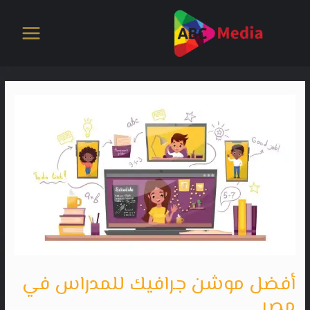
خطي
لى
لمحتوى
أفضل موشن جرافيك للمدراس في
مصر